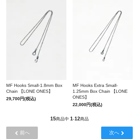
MF Hooks Small-1.8mm Box
MF Hooks Extra Small-
Chain 【LONE ONES】
1.25mm Box Chain 【LONE
ONES】
29,700円(税込)
22,000円(税込)
15
1
12
商品中
-
商品
前へ
次へ