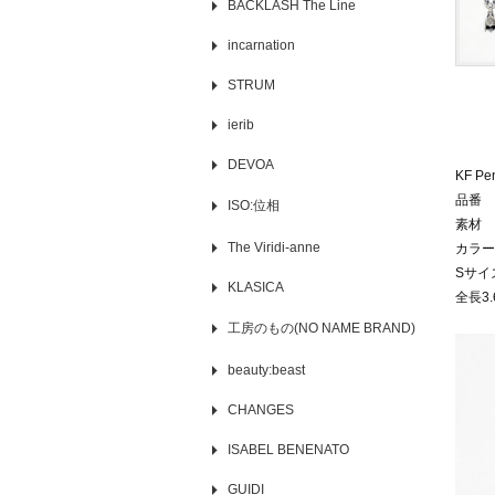
BACKLASH The Line
incarnation
STRUM
ierib
DEVOA
KF Pe
品番 K
ISO:位相
素材 S
The Viridi-anne
カラー
Sサイ
KLASICA
全長3
工房のもの(NO NAME BRAND)
beauty:beast
CHANGES
ISABEL BENENATO
GUIDI