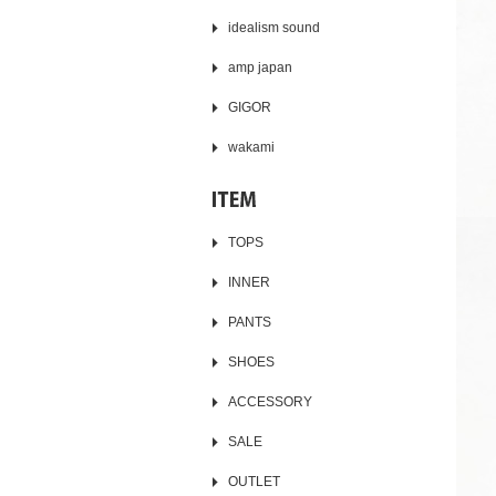
idealism sound
amp japan
GIGOR
wakami
TOPS
INNER
PANTS
SHOES
ACCESSORY
SALE
OUTLET