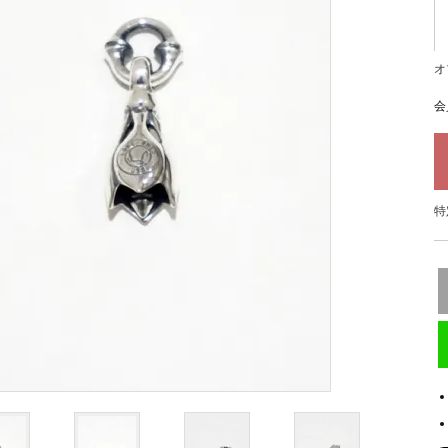
オ
会
特