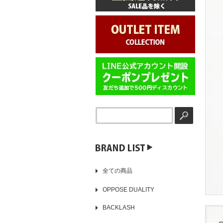
▶️
全ての商品
OPPOSE DUALITY
BACKLASH