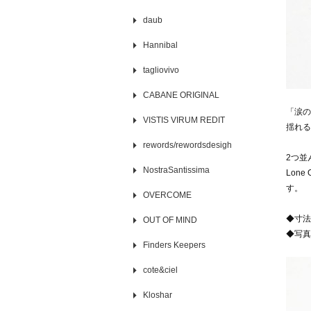
daub
Hannibal
tagliovivo
CABANE ORIGINAL
「涙の
VISTIS VIRUM REDIT
揺れる
rewords/rewordsdesigh
2つ並
NostraSantissima
Lon
す。
OVERCOME
◆寸法
OUT OF MIND
◆写真
Finders Keepers
cote&ciel
Kloshar