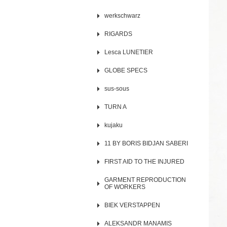
werkschwarz
RIGARDS
Lesca LUNETIER
GLOBE SPECS
sus-sous
TURN A
kujaku
11 BY BORIS BIDJAN SABERI
FIRST AID TO THE INJURED
GARMENT REPRODUCTION
OF WORKERS
BIEK VERSTAPPEN
ALEKSANDR MANAMIS