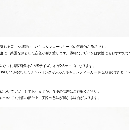
落ちる音」を具現化したキス＆フローシリーズの代表的な作品です。
度に、綺麗な凛とした音色が響き渡ります。繊細なデザインは女性にもおすすめで
んでいる掲載画像は左がSサイズ、右がXSサイズになります。
e Ones,inc.が発行したナンバリングが入ったギャランティーカード(証明書)付きとL
について：実寸しておりますが、多少の誤差はご容赦ください。
について：撮影の都合上、実際の色味が異なる場合があります。