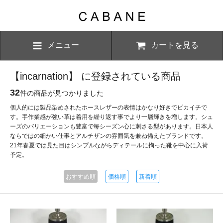
メニュー
カートを見る
【incarnation】 に登録されている商品
32
件の商品が見つかりました
個人的には製品染めされたホースレザーの表情はかなり好きでピカイチで
す。手作業感が強い革は着用を繰り返す事でより一層輝きを増します。シュ
ーズのバリエーションも豊富で毎シーズン心に刺さる型があります。日本人
ならではの細かい仕事とアルチザンの雰囲気を兼ね備えたブランドです。
21年春夏では見た目はシンプルながらディテールに拘った靴を中心に入荷
予定。
おすすめ順
価格順
新着順