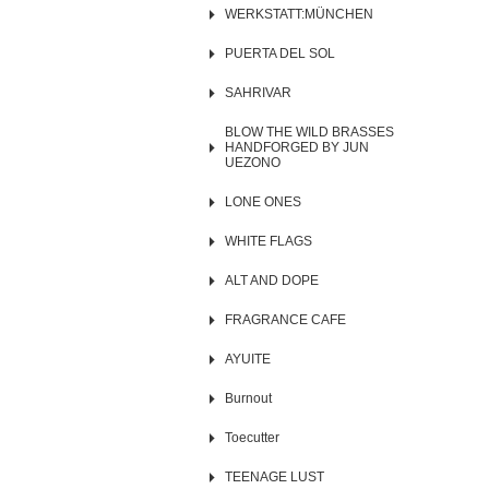
WERKSTATT:MÜNCHEN
PUERTA DEL SOL
SAHRIVAR
BLOW THE WILD BRASSES
HANDFORGED BY JUN
UEZONO
LONE ONES
WHITE FLAGS
ALT AND DOPE
FRAGRANCE CAFE
AYUITE
Burnout
Toecutter
TEENAGE LUST