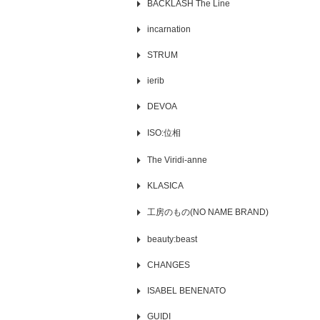
BACKLASH The Line
incarnation
STRUM
ierib
DEVOA
ISO:位相
The Viridi-anne
KLASICA
工房のもの(NO NAME BRAND)
beauty:beast
CHANGES
ISABEL BENENATO
GUIDI