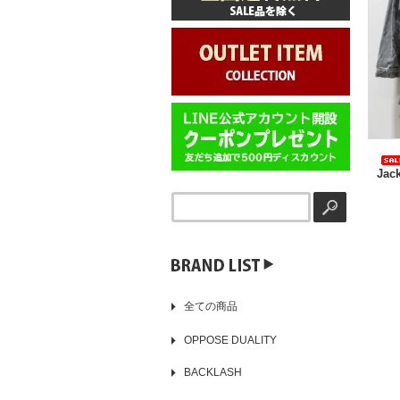
Jac
▶️
全ての商品
OPPOSE DUALITY
BACKLASH