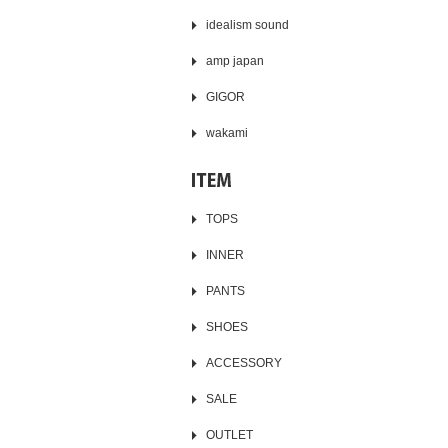
idealism sound
amp japan
GIGOR
wakami
TOPS
INNER
PANTS
SHOES
ACCESSORY
SALE
OUTLET