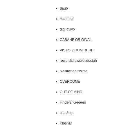
daub
Hannibal
tagliovivo
CABANE ORIGINAL
VISTIS VIRUM REDIT
rewords/rewordsdesigh
NostraSantissima
OVERCOME
OUT OF MIND
Finders Keepers
cote&ciel
Kloshar