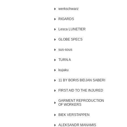
werkschwarz
RIGARDS
Lesca LUNETIER
GLOBE SPECS
sus-sous
TURN A
kujaku
11 BY BORIS BIDJAN SABERI
FIRST AID TO THE INJURED
GARMENT REPRODUCTION
OF WORKERS
BIEK VERSTAPPEN
ALEKSANDR MANAMIS