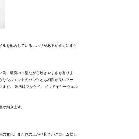
イルを配合している。ハリがあるがすぐに柔ら
い為、細身の木型ながら履きやすさも有りま
うなシルエットのパンツとも相性が良いブー
います。 製法はマッケイ、グッドイヤーウェル
整が効きます。
。
色の変化、また艶の上がり具合がクローム鞣し