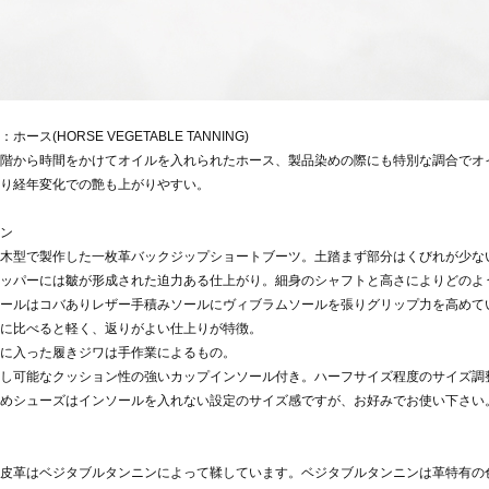
ホース(HORSE VEGETABLE TANNING)
階から時間をかけてオイルを入れられたホース、製品染めの際にも特別な調合でオ
り経年変化での艶も上がりやすい。
ン
木型で製作した一枚革バックジップショートブーツ。土踏まず部分はくびれが少な
ッパーには皺が形成された迫力ある仕上がり。細身のシャフトと高さによりどのよ
ールはコバありレザー手積みソールにヴィブラムソールを張りグリップ力を高めて
に比べると軽く、返りがよい仕上りが特徴。
に入った履きジワは手作業によるもの。
外し可能なクッション性の強いカップインソール付き。ハーフサイズ程度のサイズ調
めシューズはインソールを入れない設定のサイズ感ですが、お好みでお使い下さい
皮革はベジタブルタンニンによって鞣しています。ベジタブルタンニンは革特有の