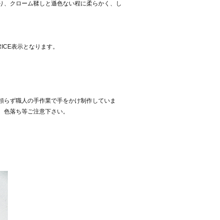
り、クローム鞣しと遜色ない程に柔らかく、し
RICE表示となります。
。
頼らず職人の手作業で手をかけ制作していま
、色落ち等ご注意下さい。
。
。