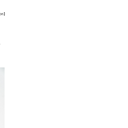
ion】
T