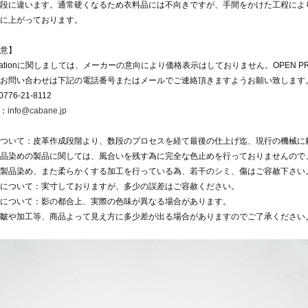
段に違います。通常硬くなるため衣料品には不向きですが、手間をかけた工程によ
に上がっております。
意】
arnationに関しましては、メーカーの意向により価格表示はしておりません。OPEN P
お問い合わせは下記の電話番号またはメールでご連絡頂きますようお願い致します
776-21-8112
l：
info@cabane.jp
ついて：皮革作成段階より、数段のプロセスを経て最後の仕上げ迄、現行の機械に
品染めの製品に関しては、風合いを残す為に完全な色止めを行っておりませんので
製品染め、また柔らかくする加工を行っている為、若干のシミ、傷はご容赦下さい
について：実寸しておりますが、多少の誤差はご容赦ください。
について：影の都合上、実際の色味が異なる場合があります。
皺や加工等、商品よって見え方に多少差が出る場合がありますのでご了承ください