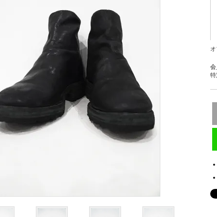
オ
会
特