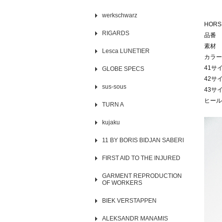
werkschwarz
HORSE
RIGARDS
品番 1
素材 
Lesca LUNETIER
カラー
41サ
GLOBE SPECS
42サイ
sus-sous
43サ
ヒール4
TURN A
kujaku
11 BY BORIS BIDJAN SABERI
FIRST AID TO THE INJURED
GARMENT REPRODUCTION
OF WORKERS
BIEK VERSTAPPEN
ALEKSANDR MANAMIS