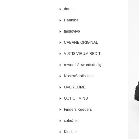
daub
Hannibal
tagliovivo
CABANE ORIGINAL
VISTIS VIRUM REDIT
rewords/rewordsdesigh
NostraSantissima
OVERCOME
OUT OF MIND
Finders Keepers
cote&ciel
Kloshar