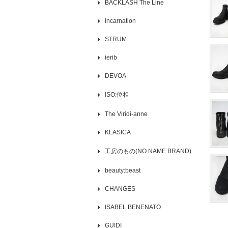
BACKLASH The Line
incarnation
STRUM
ierib
DEVOA
ISO:位相
The Viridi-anne
KLASICA
工房のもの(NO NAME BRAND)
beauty:beast
CHANGES
ISABEL BENENATO
GUIDI