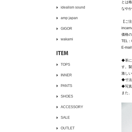
とは格
idealism sound
なやか
amp japan
【ご注
inc
GIGOR
価格の
wakami
TEL：0
E-mai
◆革に
TOPS
す。製
激しい
INNER
◆寸法
PANTS
◆写真
また、
SHOES
ACCESSORY
SALE
OUTLET