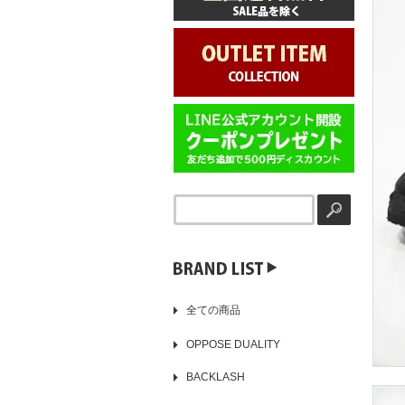
▶️
全ての商品
OPPOSE DUALITY
BACKLASH