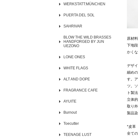
WERKSTATT:MÜNCHEN
PUERTA DEL SOL
SAHRIVAR
BLOW THE WILD BRASSES
原材料：
HANDFORGED BY JUN
下地段
UEZONO
かくな
LONE ONES
デザイ
WHITE FLAGS
細めの
ALT AND DOPE
す。ア
ツ。ソ
FRAGRANCE CAFE
ト製法
立体的
AYUITE
取り
Burnout
製品染
Toecutter
*皮革
全ての
TEENAGE LUST