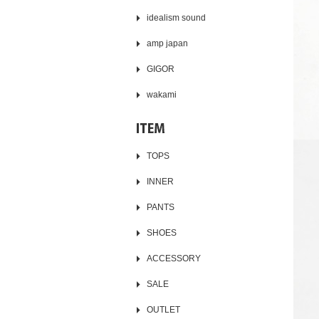
idealism sound
amp japan
GIGOR
wakami
TOPS
INNER
PANTS
SHOES
ACCESSORY
SALE
OUTLET