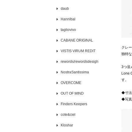
daub
Hannibal
tagliovivo
CABANE ORIGINAL
クレー
VISTIS VIRUM REDIT
独特な
rewords/rewordsdesigh
3つ並
NostraSantissima
Lon
す。
OVERCOME
◆寸法
OUT OF MIND
◆写真
Finders Keepers
cote&ciel
Kloshar