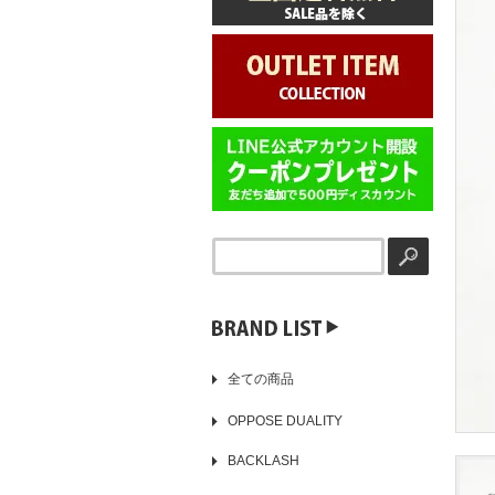
▶️
全ての商品
OPPOSE DUALITY
BACKLASH