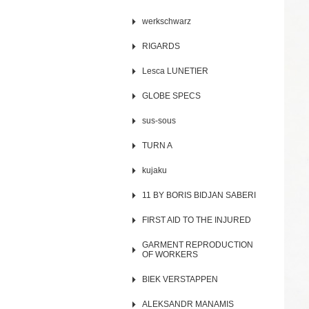
werkschwarz
RIGARDS
Lesca LUNETIER
GLOBE SPECS
sus-sous
TURN A
kujaku
11 BY BORIS BIDJAN SABERI
FIRST AID TO THE INJURED
GARMENT REPRODUCTION
OF WORKERS
BIEK VERSTAPPEN
ALEKSANDR MANAMIS