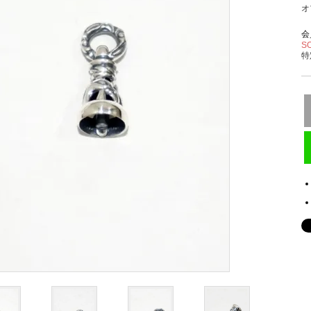
オ
会
S
特