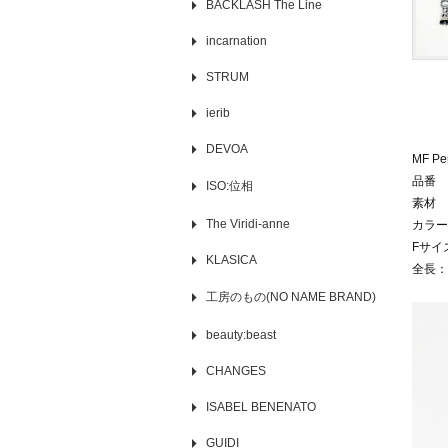
BACKLASH The Line
incarnation
STRUM
ierib
DEVOA
MF Pe
品番 M
ISO:位相
素材 S
The Viridi-anne
カラー
Fサイズ
KLASICA
全長：3
工房のもの(NO NAME BRAND)
beauty:beast
CHANGES
ISABEL BENENATO
GUIDI