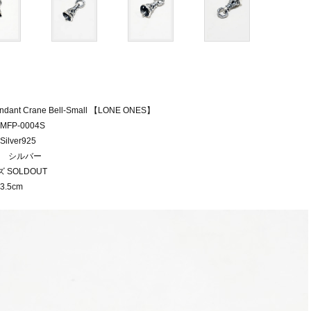
ndant Crane Bell-Small 【LONE ONES】
FP-0004S
ilver925
 シルバー
 SOLDOUT
.5cm