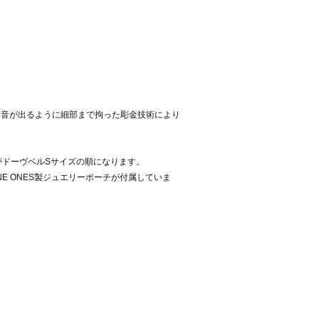
しい音が出るように細部まで拘った彫金技術により
がドーヴベルSサイズの順になります。
ONE ONES製ジュエリーポーチが付属していま