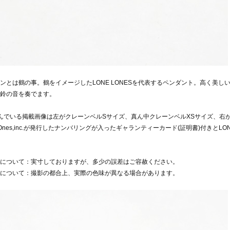
ンとは鶴の事。鶴をイメージしたLONE LONESを代表するペンダント。高く美
鈴の音を奏でます。
んでいる掲載画像は左がクレーンベルSサイズ、真ん中クレーンベルXSサイズ、右
e Ones,inc.が発行したナンバリングが入ったギャランティーカード(証明書)付きとL
について：実寸しておりますが、多少の誤差はご容赦ください。
について：撮影の都合上、実際の色味が異なる場合があります。