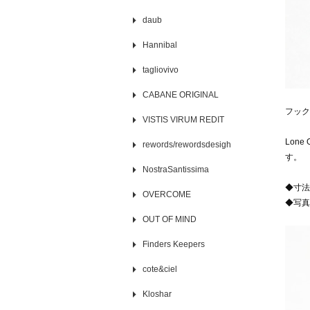
daub
Hannibal
tagliovivo
CABANE ORIGINAL
フック
VISTIS VIRUM REDIT
Lon
rewords/rewordsdesigh
す。
NostraSantissima
◆寸法
OVERCOME
◆写真
OUT OF MIND
Finders Keepers
cote&ciel
Kloshar