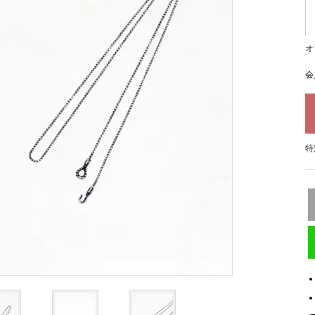
オ
会
特