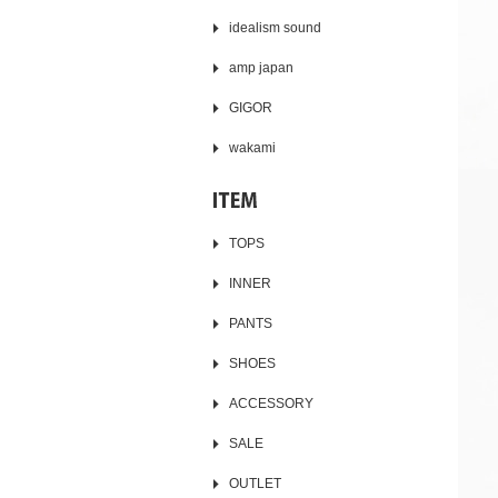
idealism sound
amp japan
GIGOR
wakami
TOPS
INNER
PANTS
SHOES
ACCESSORY
SALE
OUTLET