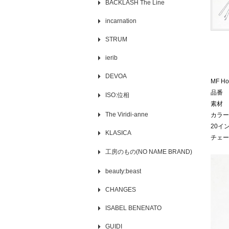
BACKLASH The Line
incarnation
STRUM
ierib
DEVOA
MF Ho
品番 M
ISO:位相
素材 S
The Viridi-anne
カラー
20イン
KLASICA
チェー
工房のもの(NO NAME BRAND)
beauty:beast
CHANGES
ISABEL BENENATO
GUIDI