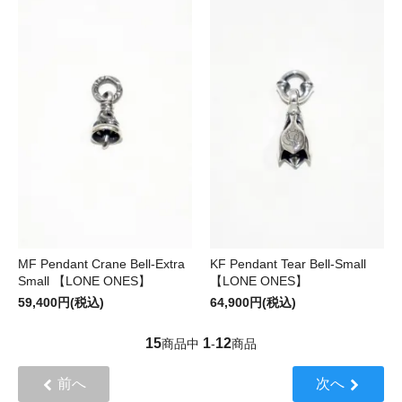
MF Pendant Crane Bell-Extra
KF Pendant Tear Bell-Small
Small 【LONE ONES】
【LONE ONES】
59,400円(税込)
64,900円(税込)
15
1
12
商品中
-
商品
前へ
次へ