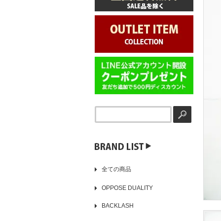
▶️
全ての商品
OPPOSE DUALITY
BACKLASH