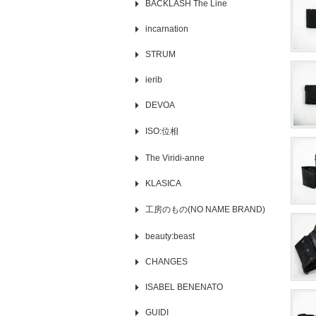
BACKLASH The Line
incarnation
STRUM
ierib
DEVOA
ISO:位相
The Viridi-anne
KLASICA
工房のもの(NO NAME BRAND)
beauty:beast
CHANGES
ISABEL BENENATO
GUIDI