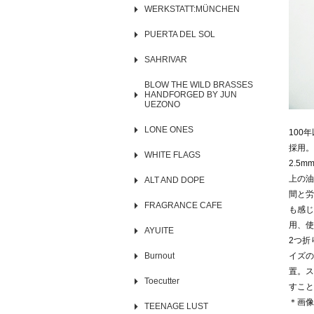
WERKSTATT:MÜNCHEN
PUERTA DEL SOL
SAHRIVAR
BLOW THE WILD BRASSES
HANDFORGED BY JUN
UEZONO
LONE ONES
100
採用。
WHITE FLAGS
2.5
上の油
ALT AND DOPE
間と労
FRAGRANCE CAFE
も感じ
用、使
AYUITE
2つ折
Burnout
イズの
置。ス
Toecutter
すこと
＊画像
TEENAGE LUST