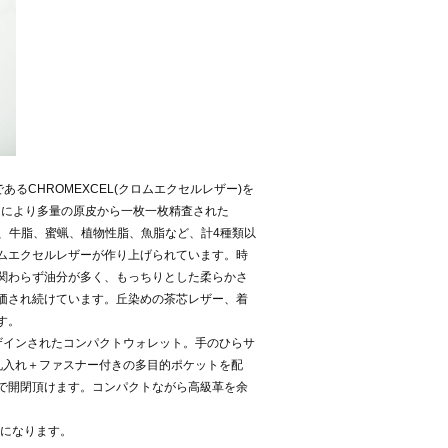
あるCHROMEXCEL(クロムエクセルレザー)を
ナーにより多量の原皮から一枚一枚精査された
げ、牛脂、蜜蝋、植物性脂、魚脂など、計4種類以
ムエクセルレザーが作り上げられています。時
関わらず油分が多く、もっちりとした柔らかさ
価され続けています。丘染めの茶芯レザー、着
す。
ザインされたコンパクトウォレット。手のひらサ
札入れ＋ファスナー付きの多目的ポケットを配
で開閉頂けます。コンパクトながら高級革を余
ルになります。