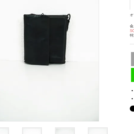
オ
会
S
特