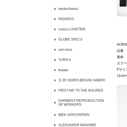
werkschwarz
RIGARDS
Lesca LUNETIER
GLOBE SPECS
HOR
sus-sous
品番 8
素材 
TURN A
カラー
Fサイズ
kujaku
11cm×
11 BY BORIS BIDJAN SABERI
FIRST AID TO THE INJURED
GARMENT REPRODUCTION
OF WORKERS
BIEK VERSTAPPEN
ALEKSANDR MANAMIS