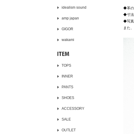
idealism sound
◆革の
◆寸法
amp japan
◆写真
また、
GIGOR
wakami
TOPS
INNER
PANTS
SHOES
ACCESSORY
SALE
OUTLET