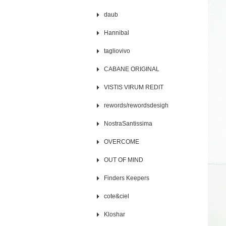
daub
Hannibal
tagliovivo
CABANE ORIGINAL
VISTIS VIRUM REDIT
rewords/rewordsdesigh
NostraSantissima
OVERCOME
OUT OF MIND
Finders Keepers
cote&ciel
Kloshar