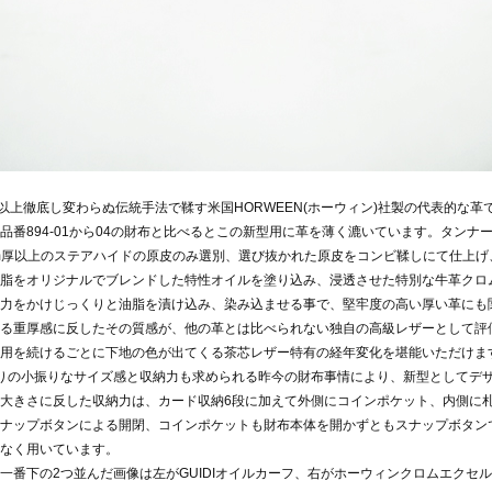
年以上徹底し変わらぬ伝統手法で鞣す米国HORWEEN(ホーウィン)社製の代表的な革で
品番894-01から04の財布と比べるとこの新型用に革を薄く漉いています。タン
mm厚以上のステアハイドの原皮のみ選別、選び抜かれた原皮をコンビ鞣しにて仕上
脂をオリジナルでブレンドした特性オイルを塗り込み、浸透させた特別な牛革クロ
力をかけじっくりと油脂を漬け込み、染み込ませる事で、堅牢度の高い厚い革にも
る重厚感に反したその質感が、他の革とは比べられない独自の高級レザーとして評
用を続けるごとに下地の色が出てくる茶芯レザー特有の経年変化を堪能いただけま
りの小振りなサイズ感と収納力も求められる昨今の財布事情により、新型としてデ
大きさに反した収納力は、カード収納6段に加えて外側にコインポケット、内側に
ナップボタンによる開閉、コインポケットも財布本体を開かずともスナップボタン
なく用いています。
一番下の2つ並んだ画像は左がGUIDIオイルカーフ、右がホーウィンクロムエクセ