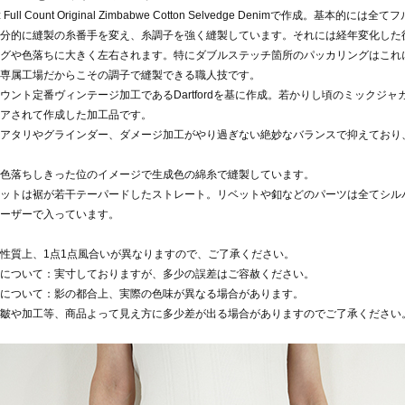
oz Full Count Original Zimbabwe Cotton Selvedge Denimで作
分的に縫製の糸番手を変え、糸調子を強く縫製しています。それには経年変化した
グや色落ちに大きく左右されます。特にダブルステッチ箇所のパッカリングはこれ
専属工場だからこその調子で縫製できる職人技です。
ウント定番ヴィンテージ加工であるDartfordを基に作成。若かりし頃のミックジ
アされて作成した加工品です。
アタリやグラインダー、ダメージ加工がやり過ぎない絶妙なバランスで抑えており
色落ちしきった位のイメージで生成色の綿糸で縫製しています。
ットは裾が若干テーパードしたストレート。リベットや釦などのパーツは全てシルバ
ーザーで入っています。
性質上、1点1点風合いが異なりますので、ご了承ください。
について：実寸しておりますが、多少の誤差はご容赦ください。
について：影の都合上、実際の色味が異なる場合があります。
皺や加工等、商品よって見え方に多少差が出る場合がありますのでご了承ください