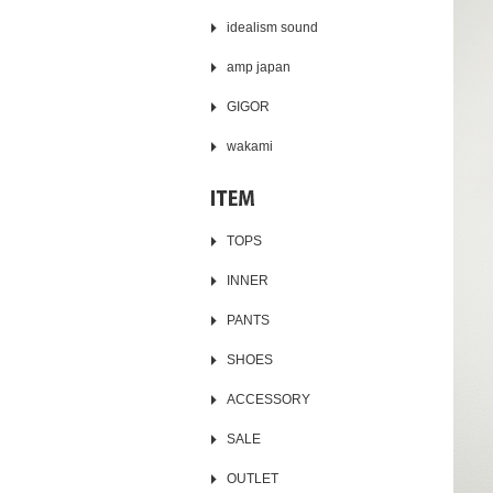
idealism sound
amp japan
GIGOR
wakami
TOPS
INNER
PANTS
SHOES
ACCESSORY
SALE
OUTLET