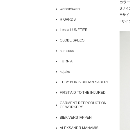
カラー
Sサイ
werkschwarz
Mサイ
RIGARDS
Lサイ
Lesca LUNETIER
GLOBE SPECS
sus-sous
TURN A
kujaku
11 BY BORIS BIDJAN SABERI
FIRST AID TO THE INJURED
GARMENT REPRODUCTION
OF WORKERS
BIEK VERSTAPPEN
ALEKSANDR MANAMIS