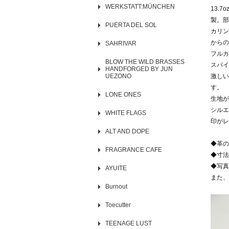
WERKSTATT:MÜNCHEN
13.7
製。部
PUERTA DEL SOL
カリン
からの
SAHRIVAR
フルカ
BLOW THE WILD BRASSES
スパイ
HANDFORGED BY JUN
UEZONO
激しい
す。
LONE ONES
生地が
シルエ
WHITE FLAGS
印がレ
ALT AND DOPE
◆革の
FRAGRANCE CAFE
◆寸法
◆写真
AYUITE
また、
Burnout
Toecutter
TEENAGE LUST