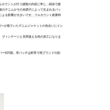
成。基本的には全てフルカウントが行う縫製の内容に準じ、綿糸で縫
後のデニムがその糸調子によって生まれるパッ
による影響が大きいです。フルカウント創業時
ャガーが着ていたデニムジャケットの色合いにイン
、ヴィンテージと見間違える程の加工になりま
ー925製。革パッチは鰐革で両ブランドの刻
。