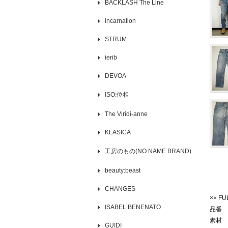
BACKLASH The Line
incarnation
STRUM
ierib
DEVOA
ISO:位相
The Viridi-anne
KLASICA
工房のもの(NO NAME BRAND)
beauty:beast
CHANGES
×× F
ISABEL BENENATO
品番 T
素材 
GUIDI