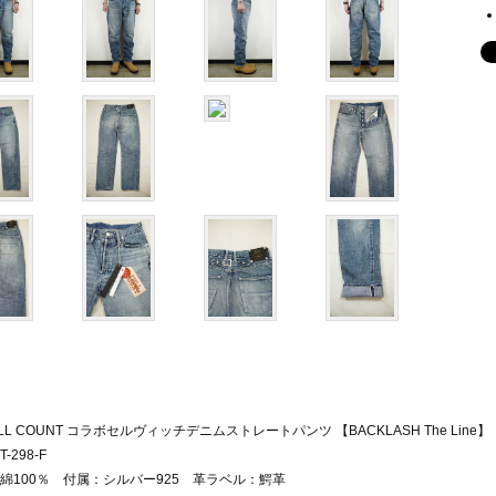
ULL COUNT コラボセルヴィッチデニムストレートパンツ 【BACKLASH The Line】
-298-F
綿100％ 付属：シルバー925 革ラベル：鰐革