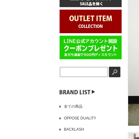
▶️
全ての商品
OPPOSE DUALITY
BACKLASH