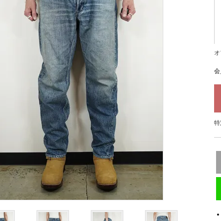
オ
会
特