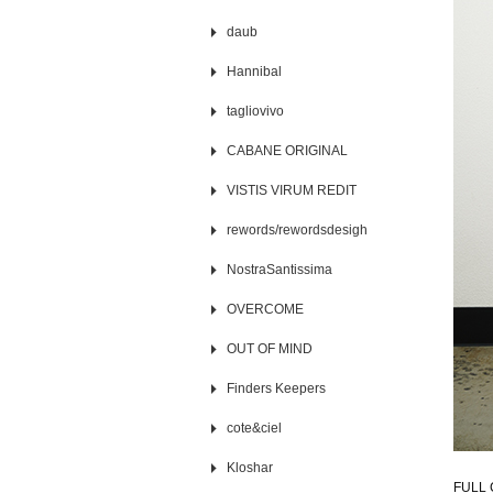
daub
Hannibal
tagliovivo
CABANE ORIGINAL
VISTIS VIRUM REDIT
rewords/rewordsdesigh
NostraSantissima
OVERCOME
OUT OF MIND
Finders Keepers
cote&ciel
Kloshar
FUL