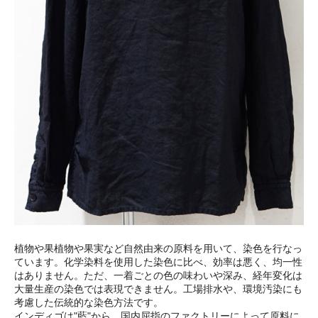
植物や果植物や果実など自然由来の原料を用いて、染色を行なっ
ています。化学染料を使用した染色に比べ、効率は悪く、均一性
はありません。ただ、一着ごとの色の味わいや深み、経年変化は
大量生産の染色では表現できません。工場排水や、環境汚染にも
考慮した伝統的な染色方法です。
インディゴは"藍"から。国内屈指のファクトリーによって原料に