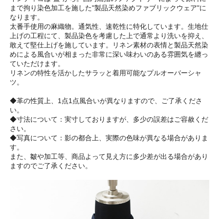
まで拘り染色加工を施した"製品天然染めファブリックウェア"に
なります。
太番手使用の麻織物。通気性、速乾性に特化しています。生地仕
上げの工程にて、製品染色を考慮した上で通常より洗いを抑え、
敢えて堅仕上げを施しています。リネン素材の表情と製品天然染
めによる風合いが相まった非常に深い味わいのある雰囲気を纏っ
ていただけます。
リネンの特性を活かしたサラッと着用可能なプルオーバーシャ
ツ。
◆革の性質上、1点1点風合いが異なりますので、ご了承くださ
い。
◆寸法について：実寸しておりますが、多少の誤差はご容赦くだ
さい。
◆写真について：影の都合上、実際の色味が異なる場合がありま
す。
また、皺や加工等、商品よって見え方に多少差が出る場合があり
ますのでご了承ください。