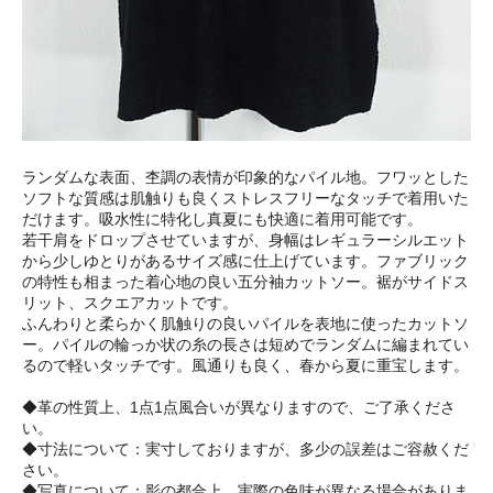
ランダムな表面、杢調の表情が印象的なパイル地。フワッとした
ソフトな質感は肌触りも良くストレスフリーなタッチで着用いた
だけます。吸水性に特化し真夏にも快適に着用可能です。
若干肩をドロップさせていますが、身幅はレギュラーシルエット
から少しゆとりがあるサイズ感に仕上げています。ファブリック
の特性も相まった着心地の良い五分袖カットソー。裾がサイドス
リット、スクエアカットです。
ふんわりと柔らかく肌触りの良いパイルを表地に使ったカットソ
ー。パイルの輪っか状の糸の長さは短めでランダムに編まれてい
るので軽いタッチです。風通りも良く、春から夏に重宝します。
◆革の性質上、1点1点風合いが異なりますので、ご了承くださ
い。
◆寸法について：実寸しておりますが、多少の誤差はご容赦くだ
さい。
◆写真について：影の都合上、実際の色味が異なる場合がありま