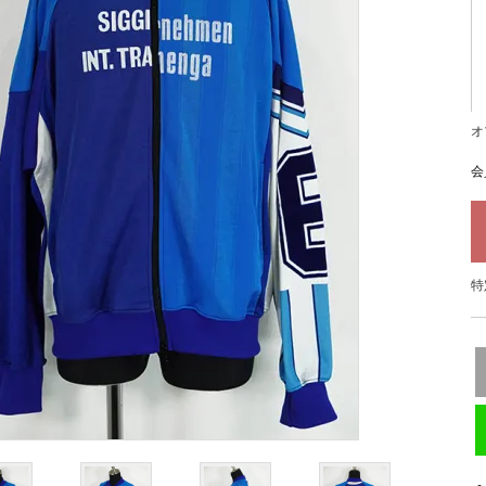
オ
会
特