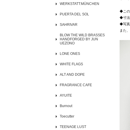
WERKSTATT:MÜNCHEN
◆この
PUERTA DEL SOL
◆寸法
◆写真
SAHRIVAR
また、
BLOW THE WILD BRASSES
HANDFORGED BY JUN
UEZONO
LONE ONES
WHITE FLAGS
ALT AND DOPE
FRAGRANCE CAFE
AYUITE
Burnout
Toecutter
TEENAGE LUST