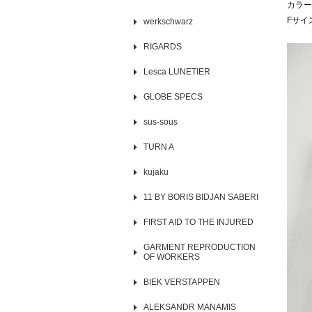
カラー
Fサイ
werkschwarz
RIGARDS
Lesca LUNETIER
GLOBE SPECS
sus-sous
TURN A
kujaku
11 BY BORIS BIDJAN SABERI
FIRST AID TO THE INJURED
GARMENT REPRODUCTION
OF WORKERS
BIEK VERSTAPPEN
ALEKSANDR MANAMIS