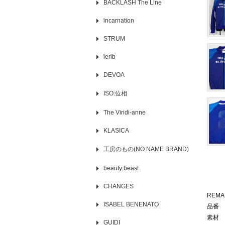
BACKLASH The Line
incarnation
STRUM
ierib
DEVOA
ISO:位相
The Viridi-anne
KLASICA
工房のもの(NO NAME BRAND)
beauty:beast
CHANGES
REMA
ISABEL BENENATO
品番 
素材 
GUIDI