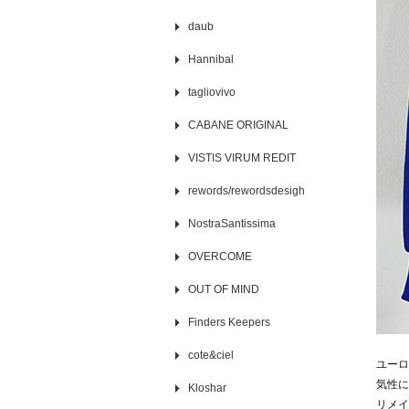
daub
Hannibal
tagliovivo
CABANE ORIGINAL
VISTIS VIRUM REDIT
rewords/rewordsdesigh
NostraSantissima
OVERCOME
OUT OF MIND
Finders Keepers
cote&ciel
ユーロ
気性に
Kloshar
リメイ