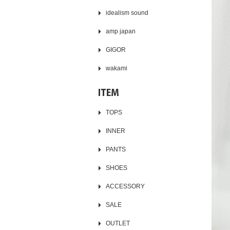
idealism sound
amp japan
GIGOR
wakami
TOPS
INNER
PANTS
SHOES
ACCESSORY
SALE
OUTLET