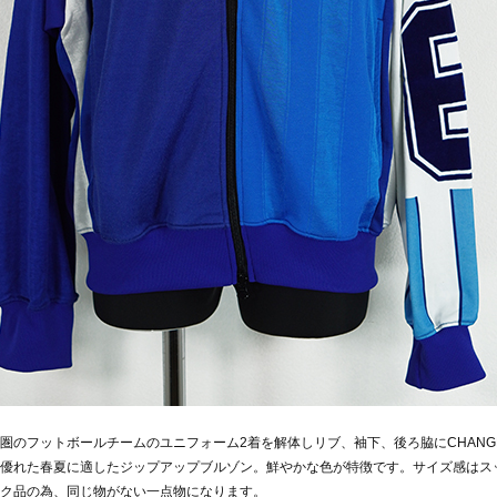
圏のフットボールチームのユニフォーム2着を解体しリブ、袖下、後ろ脇にCHAN
優れた春夏に適したジップアップブルゾン。鮮やかな色が特徴です。サイズ感はス
ク品の為、同じ物がない一点物になります。