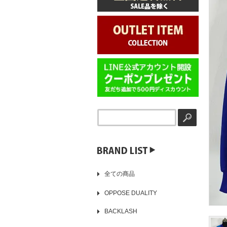
▶️
全ての商品
OPPOSE DUALITY
BACKLASH