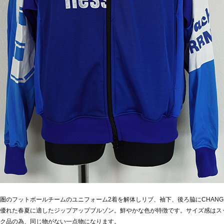
圏のフットボールチームのユニフォーム2着を解体しリブ、袖下、後ろ脇にCHAN
優れた春夏に適したジップアップブルゾン。鮮やかな色が特徴です。サイズ感はス
ク品の為、同じ物がない一点物になります。