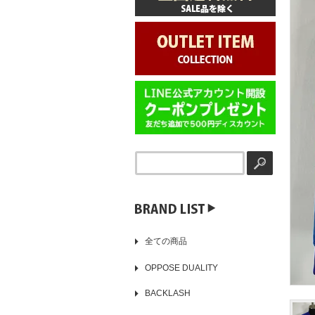
▶️
全ての商品
OPPOSE DUALITY
BACKLASH