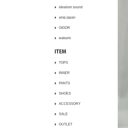
idealism sound
amp japan
GIGOR
wakami
TOPS
INNER
PANTS
SHOES
ACCESSORY
SALE
OUTLET