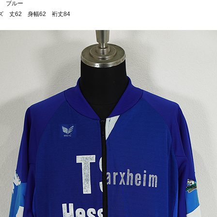
 ブルー
ズ 丈62 身幅62 裄丈84