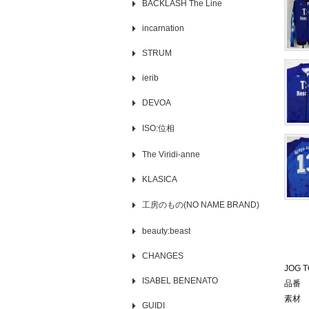
BACKLASH The Line
incarnation
STRUM
ierib
DEVOA
ISO:位相
The Viridi-anne
KLASICA
工房のもの(NO NAME BRAND)
beauty:beast
CHANGES
JOG 
ISABEL BENENATO
品番 
素材 
GUIDI