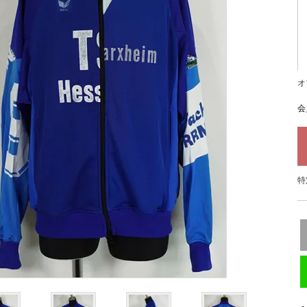
オ
会
特