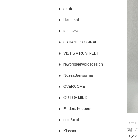
daub
Hannibal
tagliovivo
CABANE ORIGINAL
VISTIS VIRUM REDIT
rewords/rewordsdesigh
NostraSantissima
OVERCOME
OUT OF MIND
Finders Keepers
cote&ciel
ユーロ
気性に
Kloshar
リメイ