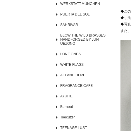
WERKSTATT:MÜNCHEN
◆この
PUERTA DEL SOL
◆寸法
◆写真
SAHRIVAR
また、
BLOW THE WILD BRASSES
HANDFORGED BY JUN
UEZONO
LONE ONES
WHITE FLAGS
ALT AND DOPE
FRAGRANCE CAFE
AYUITE
Burnout
Toecutter
TEENAGE LUST