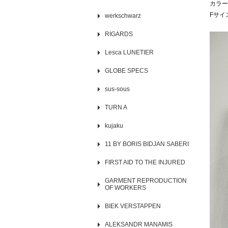
カラー
Fサイ
werkschwarz
RIGARDS
Lesca LUNETIER
GLOBE SPECS
sus-sous
TURN A
kujaku
11 BY BORIS BIDJAN SABERI
FIRST AID TO THE INJURED
GARMENT REPRODUCTION
OF WORKERS
BIEK VERSTAPPEN
ALEKSANDR MANAMIS