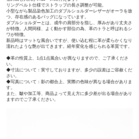
リングベルト仕様でストラップの長さ調整が可能。
小型ながら製品染色加工のダブルショルダーレザーがオーラを放
つ、存在感のあるバッグになっています。
ダブルショルダーとは、成牛の肩部分を指し、厚みがあり丈夫さ
が特徴。人間同様、よく動かす部位の為、革のトラと呼ばれるシ
ワが特徴。
新品時はマットな風合いですが、使い込む程に革が柔らかくなり
濡れたような艶が出てきます。経年変化を感じられる革質です。
◆革の性質上、1点1点風合いが異なりますので、ご了承くださ
い。
◆寸法について：実寸しておりますが、多少の誤差はご容赦くだ
さい。
◆写真について：影の都合上、実際の色味が異なる場合がありま
す。
また、皺や加工等、商品よって見え方に多少差が出る場合があり
ますのでご了承ください。