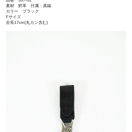
品番 387-02
素材 鰐革 付属：真鍮
カラー ブラック
Fサイズ
全長17cm(丸カン含む)