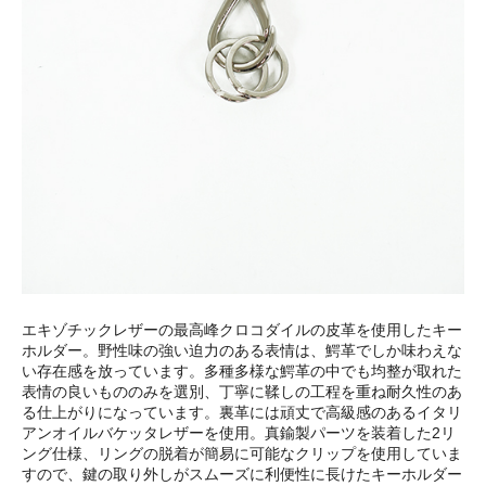
エキゾチックレザーの最高峰クロコダイルの皮革を使用したキー
ホルダー。野性味の強い迫力のある表情は、鰐革でしか味わえな
い存在感を放っています。多種多様な鰐革の中でも均整が取れた
表情の良いもののみを選別、丁寧に鞣しの工程を重ね耐久性のあ
る仕上がりになっています。裏革には頑丈で高級感のあるイタリ
アンオイルバケッタレザーを使用。真鍮製パーツを装着した2リ
ング仕様、リングの脱着が簡易に可能なクリップを使用していま
すので、鍵の取り外しがスムーズに利便性に長けたキーホルダー