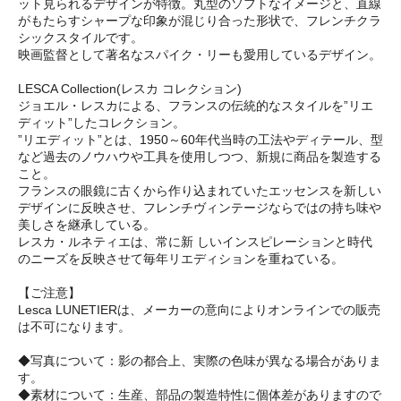
ット見られるデザインが特徴。丸型のソフトなイメージと、直線
がもたらすシャープな印象が混じり合った形状で、フレンチクラ
シックスタイルです。
映画監督として著名なスパイク・リーも愛用しているデザイン。
LESCA Collection(レスカ コレクション)
ジョエル・レスカによる、フランスの伝統的なスタイルを”リエ
ディット”したコレクション。
”リエディット”とは、1950～60年代当時の工法やディテール、型
など過去のノウハウや工具を使用しつつ、新規に商品を製造する
こと。
フランスの眼鏡に古くから作り込まれていたエッセンスを新しい
デザインに反映させ、フレンチヴィンテージならではの持ち味や
美しさを継承している。
レスカ・ルネティエは、常に新 しいインスピレーションと時代
のニーズを反映させて毎年リエディションを重ねている。
【ご注意】
Lesca LUNETIERは、メーカーの意向によりオンラインでの販売
は不可になります。
◆写真について：影の都合上、実際の色味が異なる場合がありま
す。
◆素材について：生産、部品の製造特性に個体差がありますので