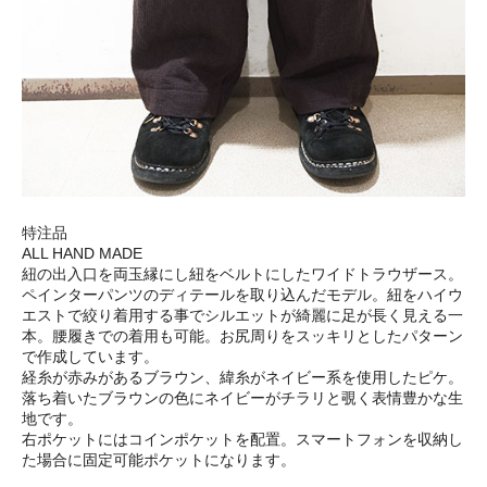
特注品
ALL HAND MADE
紐の出入口を両玉縁にし紐をベルトにしたワイドトラウザース。
ペインターパンツのディテールを取り込んだモデル。紐をハイウ
エストで絞り着用する事でシルエットが綺麗に足が長く見える一
本。腰履きでの着用も可能。お尻周りをスッキリとしたパターン
で作成しています。
経糸が赤みがあるブラウン、緯糸がネイビー系を使用したピケ。
落ち着いたブラウンの色にネイビーがチラリと覗く表情豊かな生
地です。
右ポケットにはコインポケットを配置。スマートフォンを収納し
た場合に固定可能ポケットになります。