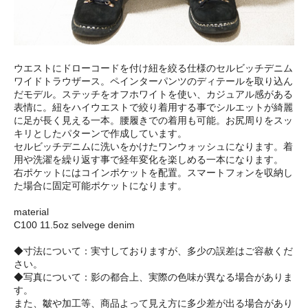
ウエストにドローコードを付け紐を絞る仕様のセルビッチデニム
ワイドトラウザース。ペインターパンツのディテールを取り込ん
だモデル。ステッチをオフホワイトを使い、カジュアル感がある
表情に。紐をハイウエストで絞り着用する事でシルエットが綺麗
に足が長く見える一本。腰履きでの着用も可能。お尻周りをスッ
キリとしたパターンで作成しています。
セルビッチデニムに洗いをかけたワンウォッシュになります。着
用や洗濯を繰り返す事で経年変化を楽しめる一本になります。
右ポケットにはコインポケットを配置。スマートフォンを収納し
た場合に固定可能ポケットになります。
material
C100 11.5oz selvege denim
◆寸法について：実寸しておりますが、多少の誤差はご容赦くだ
さい。
◆写真について：影の都合上、実際の色味が異なる場合がありま
す。
また、皺や加工等、商品よって見え方に多少差が出る場合があり