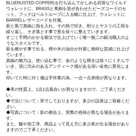
BLUERUSTED COPPER)を打ち込んでかしめる武骨なワイルド
ウォレットに、BRASSと青銅を混ぜ合わせたビーズコードのセ
ット。フックはベルトループに入る幅に仕上げ、ウォレットに
BARRELレザーコードを付属。
薪と風で真鍮に熱を入れ、その熱で叩き、削りとヤスリの工程を
繰り返し、そぎ落とす事で形を徐々に整えていきます。
すごく手間のかかる製法で仕上げていく唯一無二の鍛冶職人のよ
うなスタイルです。
薪を燃やす事で出る、煙や木の油分が付着し独特な質感に仕上げ
ています。
真鍮の魅力は、使い込む事で、金のような輝きは徐々にくすんで
いき、逆に渋みのあるアンティーク感がある深い金色に変化しま
す。
叩いてた時に付く傷は手作業の為、一点一点表情が異なります。
◆革の性質上、1点1点風合いが異なりますので、ご了承くださ
い。
◆寸法について：実寸しておりますが、多少の誤差はご容赦くだ
さい。
◆写真について：影の都合上、実際の色味が異なる場合がありま
す。
また、皺や加工等、商品よって見え方に多少差が出る場合があり
ますのでご了承ください。