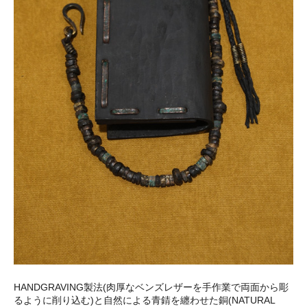
HANDGRAVING製法(肉厚なベンズレザーを手作業で両面から彫
るように削り込む)と自然による青錆を纏わせた銅(NATURAL