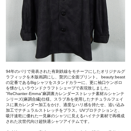
94年のパリで発表された有刺鉄線をモチーフにしたオリジナルグ
ラフィックを木版画調にし、贅沢に全面プリント。 beauty:beast
の定番であるBigシャツをスタンドカラーに、更に袖口ケンボロ
を懐かしいラウンドクラフトシェープで表現致しました。
”ReChanter-Emma”麻調裏カレンダーストレッチ素材ルシャンテ
シリーズ(麻調合繊)仕様。スラブ糸を使用したナチュラルフェイ
スに裏カレンダー加工をかけ、適度なハリ感を持たせ、追い込み
加工でナチュラルストレッチをプラス。UVプロテクションと、
吸汗速乾に優れた一見麻のシャツに見えるハイテク素材で再構成
された次世代向け超快適シャツアイテムです。