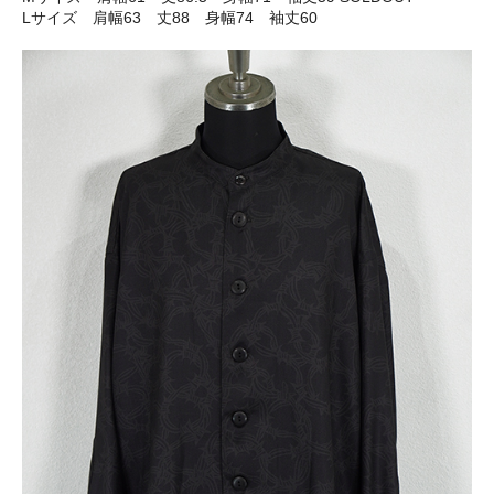
Lサイズ 肩幅63 丈88 身幅74 袖丈60