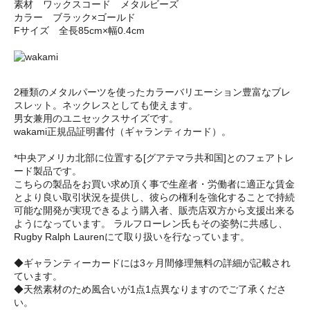
素材 ワックスコード メタルビーズ
カラー ブラック×ゴールド
Fサイズ 全長85cm×幅0.4cm
2種類のメタルパーツを使ったカラーバリエーション豊富なブレ
スレット。ネックレスとしても使えます。
男女兼用のユニセックスサイズです。
wakami正規品証明書付（ギャランティカード）。
*中央アメリカ北部に位置する[グアテマラ共和国]とのフェアトレ
ード製品です。
こちらの製品をお買い求め頂く事で生産者・労働者に適正な賃金
とより良い取引状況を提供し、彼らの権利を強化することで持続
可能な開発が実現できるよう購入者、販売店双方から支援出来る
ようになっています。 ラルフローレン氏もその姿勢に共感し、
Rugby Ralph Laurenにて取り扱いを行なっています。
◆ギャランティーカードには3ヶ月間修理無料の詳細が記載され
ています。
◆天然素材のため風合いが1点1点異なりますのでご了承くださ
い。