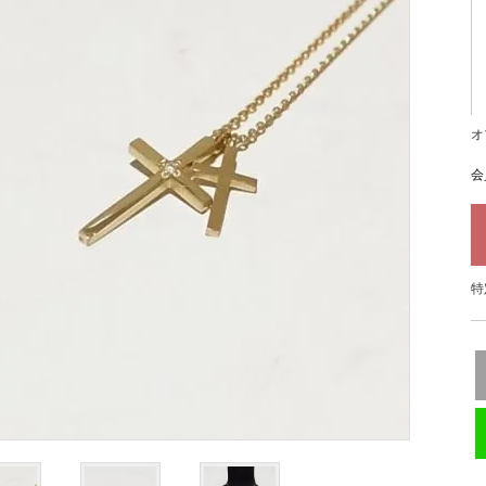
オ
会
特