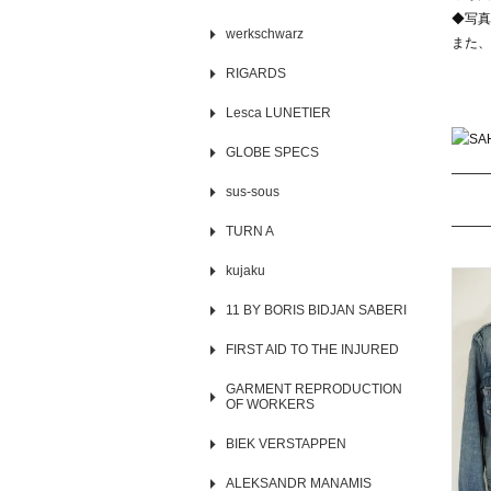
◆写真
werkschwarz
また、
RIGARDS
Lesca LUNETIER
GLOBE SPECS
sus-sous
TURN A
kujaku
11 BY BORIS BIDJAN SABERI
FIRST AID TO THE INJURED
GARMENT REPRODUCTION
OF WORKERS
BIEK VERSTAPPEN
ALEKSANDR MANAMIS