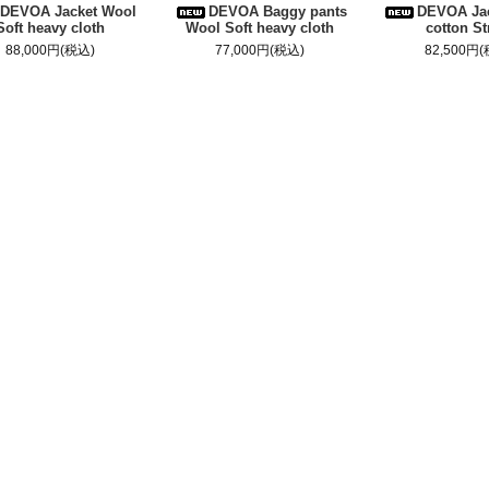
DEVOA Jacket Wool
DEVOA Baggy pants
DEVOA Jac
Soft heavy cloth
Wool Soft heavy cloth
cotton St
88,000円(税込)
77,000円(税込)
82,500円