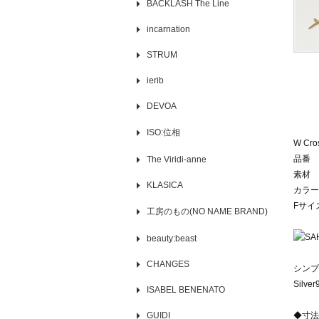
BACKLASH The Line
incarnation
STRUM
ierib
DEVOA
ISO:位相
W Cro
品番 S
The Viridi-anne
素材 Si
KLASICA
カラー
Fサイズ
工房のもの(NO NAME BRAND)
beauty:beast
CHANGES
シンプ
Sil
ISABEL BENENATO
GUIDI
◆寸法