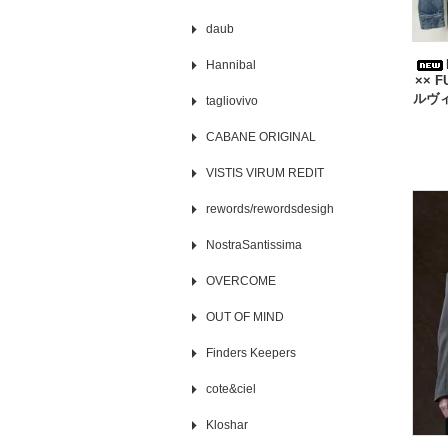
daub
Hannibal
×× 
ルヴィ
tagliovivo
CABANE ORIGINAL
VISTIS VIRUM REDIT
rewords/rewordsdesigh
NostraSantissima
OVERCOME
OUT OF MIND
Finders Keepers
cote&ciel
Kloshar