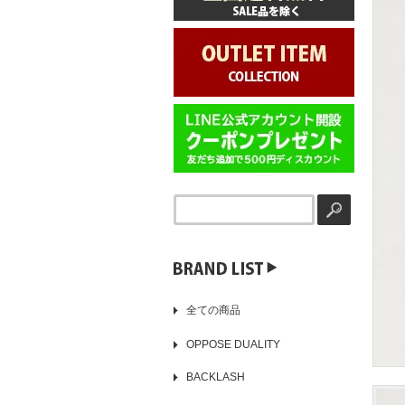
▶️
全ての商品
OPPOSE DUALITY
BACKLASH