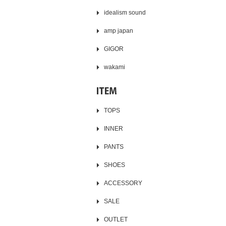
idealism sound
amp japan
GIGOR
wakami
TOPS
INNER
PANTS
SHOES
ACCESSORY
SALE
OUTLET