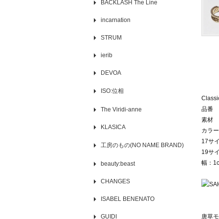
BACKLASH The Line
incarnation
STRUM
ierib
DEVOA
ISO:位相
Class
品番 S
The Viridi-anne
素材 B
KLASICA
カラー
17サ
工房のもの(NO NAME BRAND)
19サイ
幅：1
beauty:beast
CHANGES
ISABEL BENENATO
GUIDI
唐草モ