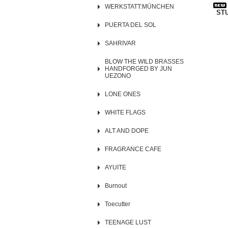
WERKSTATT:MÜNCHEN
ST
PUERTA DEL SOL
SAHRIVAR
BLOW THE WILD BRASSES
HANDFORGED BY JUN
UEZONO
LONE ONES
WHITE FLAGS
ALT AND DOPE
FRAGRANCE CAFE
AYUITE
Burnout
Toecutter
TEENAGE LUST