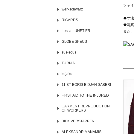
シャイ
werkschwarz
◆寸法
RIGARDS
◆写真
Lesca LUNETIER
また、
GLOBE SPECS
sus-sous
TURN A
kujaku
11 BY BORIS BIDJAN SABERI
FIRST AID TO THE INJURED
GARMENT REPRODUCTION
OF WORKERS
BIEK VERSTAPPEN
ALEKSANDR MANAMIS