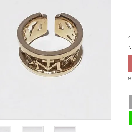
オ
会
特