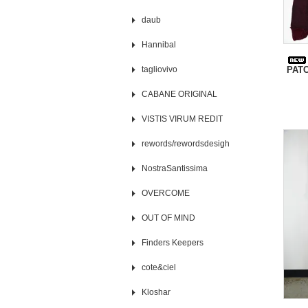
daub
Hannibal
tagliovivo
PAT
CABANE ORIGINAL
VISTIS VIRUM REDIT
rewords/rewordsdesigh
NostraSantissima
OVERCOME
OUT OF MIND
Finders Keepers
cote&ciel
Kloshar