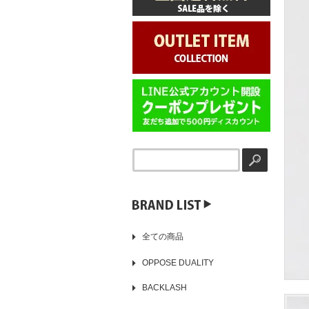
▶️
全ての商品
OPPOSE DUALITY
BACKLASH