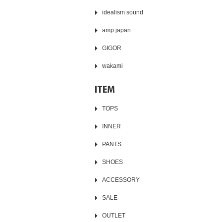
idealism sound
amp japan
GIGOR
wakami
TOPS
INNER
PANTS
SHOES
ACCESSORY
SALE
OUTLET