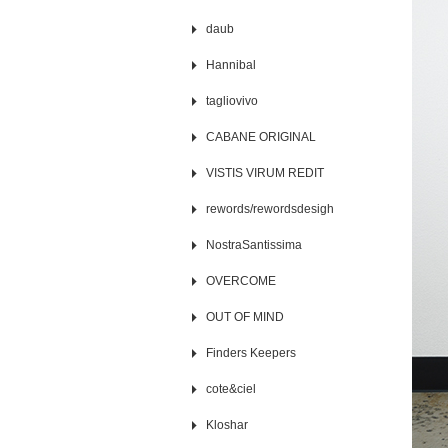
daub
Hannibal
tagliovivo
CABANE ORIGINAL
VISTIS VIRUM REDIT
rewords/rewordsdesigh
NostraSantissima
OVERCOME
OUT OF MIND
Finders Keepers
cote&ciel
Kloshar