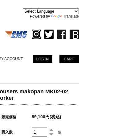
。
Powered by
Translate
MY ACCOUNT
rousers makopan MK02-02
orker
89,100円(税込)
販売価格
購入数
個