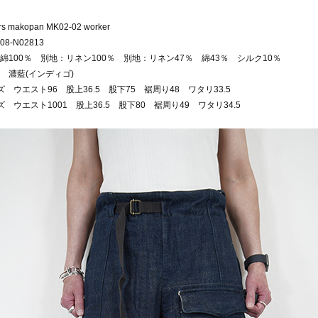
ers makopan MK02-02 worker
8-N02813
綿100％ 別地：リネン100％ 別地：リネン47％ 綿43％ シルク10％
 濃藍(インディゴ)
ズ ウエスト96 股上36.5 股下75 裾周り48 ワタリ33.5
ズ ウエスト1001 股上36.5 股下80 裾周り49 ワタリ34.5