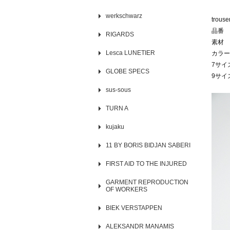
werkschwarz
trous
品番 0
RIGARDS
素材 
Lesca LUNETIER
カラー
7サイ
GLOBE SPECS
9サイ
sus-sous
TURN A
kujaku
11 BY BORIS BIDJAN SABERI
FIRST AID TO THE INJURED
GARMENT REPRODUCTION
OF WORKERS
BIEK VERSTAPPEN
ALEKSANDR MANAMIS