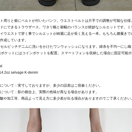
ト周りと裾にベルトが付いたパンツ。ウエストベルトは片手での調整が可能な仕様
ドにできるトラウザース。ワタリ幅と裾幅のバランスが絶妙なシルエットです。ミ
イウエストで穿く事でシルエットが綺麗に足が長く見える一本。もちろん腰履きで
作成しています。
2ozセルビッチデニムに洗いをかけたワンウォッシュになります。緯糸を不均一にし
右ポケットにはコインポケットを配置。スマートフォンを収納した場合に固定可能
al
14.2oz selvage K-denim
について：実寸しておりますが、多少の誤差はご容赦ください。
について：影の都合上、実際の色味が異なる場合があります。
皺や加工等、商品よって見え方に多少差が出る場合がありますのでご了承ください