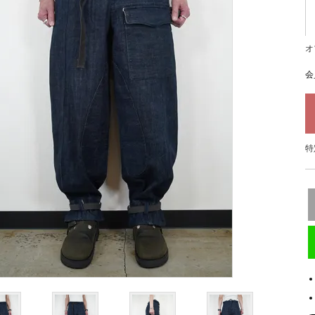
オ
会
特