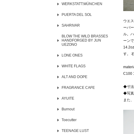
WERKSTATT:MÜNCHEN
PUERTA DEL SOL
ウエス
SAHRIVAR
ーパー
ル。ハ
BLOW THE WILD BRASSES
HANDFORGED BY JUN
ーンで
UEZONO
14.
す。 
LONE ONES
WHITE FLAGS
materi
C100 
ALT AND DOPE
◆寸法
FRAGRANCE CAFE
◆写真
AYUITE
また、
Burnout
Toecutter
TEENAGE LUST