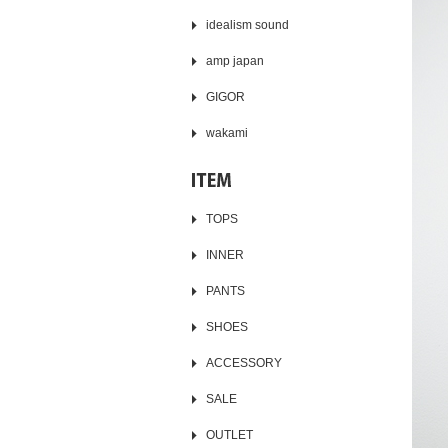
idealism sound
amp japan
GIGOR
wakami
TOPS
INNER
PANTS
SHOES
ACCESSORY
SALE
OUTLET