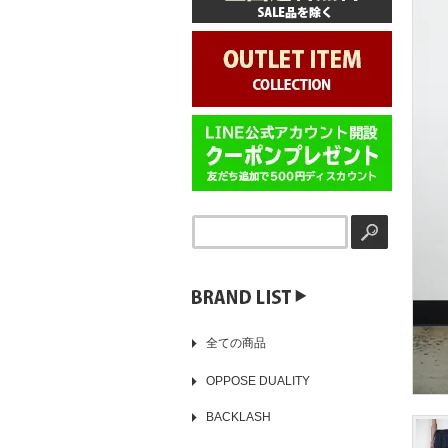
▶️
全ての商品
OPPOSE DUALITY
BACKLASH