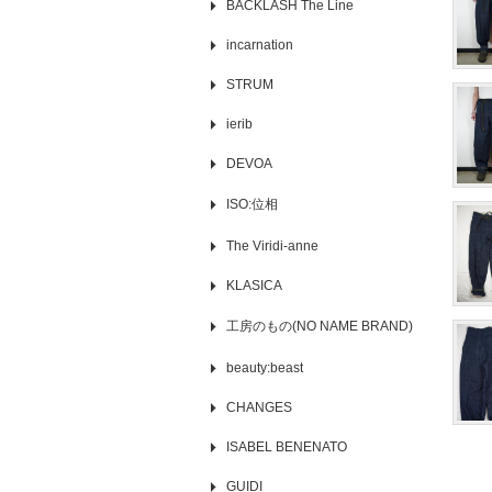
BACKLASH The Line
incarnation
STRUM
ierib
DEVOA
ISO:位相
The Viridi-anne
KLASICA
工房のもの(NO NAME BRAND)
beauty:beast
CHANGES
ISABEL BENENATO
GUIDI