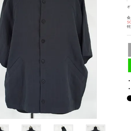
オ
会
S
特