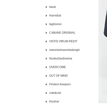
daub
Hannibal
tagliovivo
CABANE ORIGINAL
VISTIS VIRUM REDIT
rewords/rewordsdesigh
NostraSantissima
OVERCOME
OUT OF MIND
Finders Keepers
cote&ciel
Kloshar