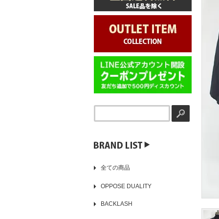
▶️
全ての商品
OPPOSE DUALITY
BACKLASH