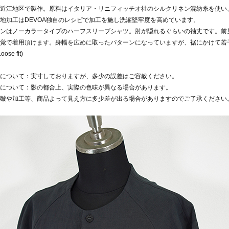
近江地区で製作。原料はイタリア・リニフィッチオ社のシルクリネン混紡糸を使い
地加工はDEVOA独自のレシピで加工を施し洗濯堅牢度を高めています。
ンはノーカラータイプのハーフスリーブシャツ。肘が隠れるぐらいの袖丈です。前
覚で着用頂けます。身幅を広めに取ったパターンになっていますが、裾にかけて若
ose fit)
について：実寸しておりますが、多少の誤差はご容赦ください。
について：影の都合上、実際の色味が異なる場合があります。
皺や加工等、商品よって見え方に多少差が出る場合がありますのでご了承ください