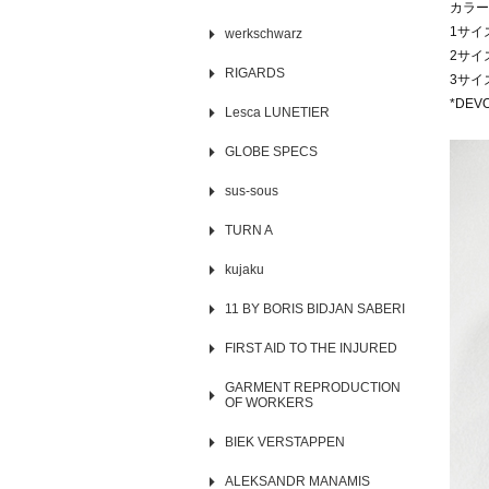
カラー
1サイズ
werkschwarz
2サイズ
RIGARDS
3サイズ
*DE
Lesca LUNETIER
GLOBE SPECS
sus-sous
TURN A
kujaku
11 BY BORIS BIDJAN SABERI
FIRST AID TO THE INJURED
GARMENT REPRODUCTION
OF WORKERS
BIEK VERSTAPPEN
ALEKSANDR MANAMIS