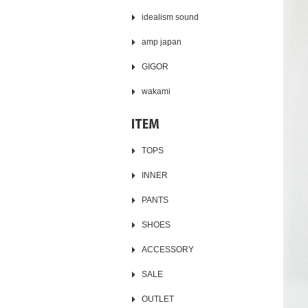
idealism sound
amp japan
GIGOR
wakami
TOPS
INNER
PANTS
SHOES
ACCESSORY
SALE
OUTLET