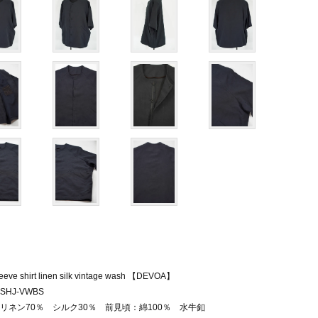
leeve shirt linen silk vintage wash 【DEVOA】
HJ-VWBS
リネン70％ シルク30％ 前見頃：綿100％ 水牛釦