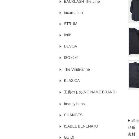
BACKLASH The Line
incarnation
STRUM
ierib
DEVOA
ISO:位相
The Viridi-anne
KLASICA
工房のもの(NO NAME BRAND)
beauty:beast
CHANGES
Half s
ISABEL BENENATO
品番 S
素材 
GUIDI