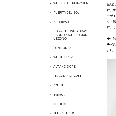
WERKSTATT:MÜNCHEN
生地は
す。生
PUERTA DEL SOL
デザイ
ット感
SAHRIVAR
す。 (Lo
BLOW THE WILD BRASSES
HANDFORGED BY JUN
UEZONO
◆寸法
◆写真
LONE ONES
また、
WHITE FLAGS
ALT AND DOPE
FRAGRANCE CAFE
AYUITE
Burnout
Toecutter
TEENAGE LUST