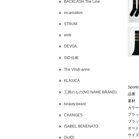
BACKLASH The Line
incarnation
STRUM
ierib
DEVOA
ISO:位相
The Viridi-anne
KLASICA
Sport
工房のもの(NO NAME BRAND)
品番 A
素材 
beauty:beast
カラー
ブラッ
CHANGES
ブラッ
ISABEL BENENATO
オート
サイズ
GUIDI