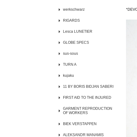
werkschwarz
*DE
RIGARDS
Lesca LUNETIER
GLOBE SPECS
sus-sous
TURN A
kujaku
11 BY BORIS BIDJAN SABERI
FIRST AID TO THE INJURED
GARMENT REPRODUCTION
OF WORKERS
BIEK VERSTAPPEN
ALEKSANDR MANAMIS