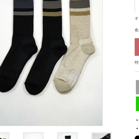
オ
会
特