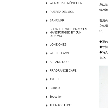
WERKSTATT:MÜNCHEN
糸は抗
編み地
PUERTA DEL SOL
SAHRIVAR
着用の
立体構
BLOW THE WILD BRASSES
い。
HANDFORGED BY JUN
UEZONO
◆革の
LONE ONES
◆寸法
◆写真
WHITE FLAGS
また、
ALT AND DOPE
FRAGRANCE CAFE
AYUITE
Burnout
Toecutter
TEENAGE LUST