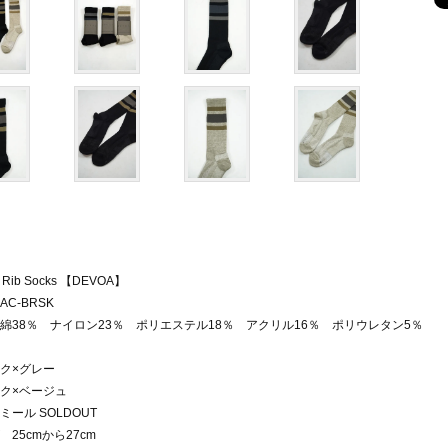
s Rib Socks 【DEVOA】
C-BRSK
綿38％ ナイロン23％ ポリエステル18％ アクリル16％ ポリウレタン5％
ク×グレー
ク×ベージュ
ミール SOLDOUT
 25cmから27cm