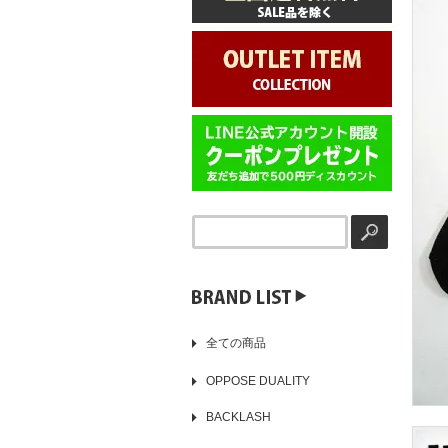
▶️
全ての商品
OPPOSE DUALITY
BACKLASH