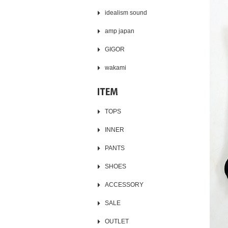
idealism sound
amp japan
GIGOR
wakami
TOPS
INNER
PANTS
SHOES
ACCESSORY
SALE
OUTLET