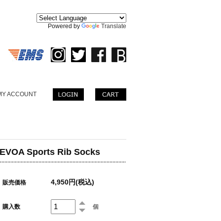
。
Powered by
Translate
MY ACCOUNT
EVOA Sports Rib Socks
4,950円(税込)
販売価格
購入数
個