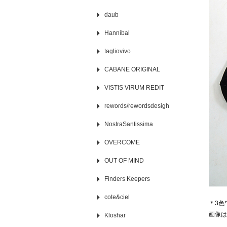
daub
Hannibal
tagliovivo
CABANE ORIGINAL
VISTIS VIRUM REDIT
rewords/rewordsdesigh
NostraSantissima
OVERCOME
OUT OF MIND
Finders Keepers
cote&ciel
＊3色
画像は
Kloshar