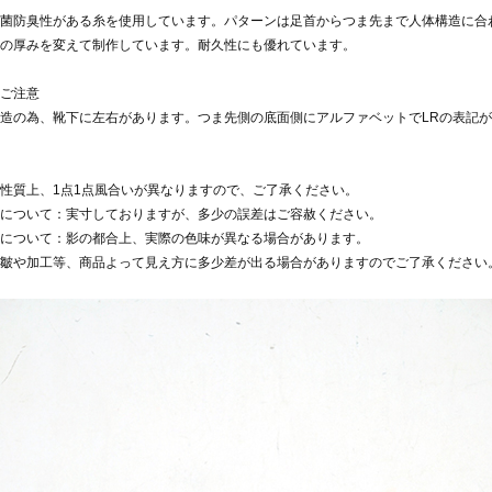
菌防臭性がある糸を使用しています。パターンは足首からつま先まで人体構造に合
の厚みを変えて制作しています。耐久性にも優れています。
ご注意
造の為、靴下に左右があります。つま先側の底面側にアルファベットでLRの表記
性質上、1点1点風合いが異なりますので、ご了承ください。
について：実寸しておりますが、多少の誤差はご容赦ください。
について：影の都合上、実際の色味が異なる場合があります。
皺や加工等、商品よって見え方に多少差が出る場合がありますのでご了承ください