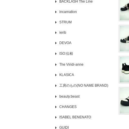
BACKLASH The Line
incarnation
STRUM
ierib
DEVOA
ISO:位相
The Viridi-anne
KLASICA
工房のもの(NO NAME BRAND)
beauty:beast
CHANGES
ISABEL BENENATO
GUIDI