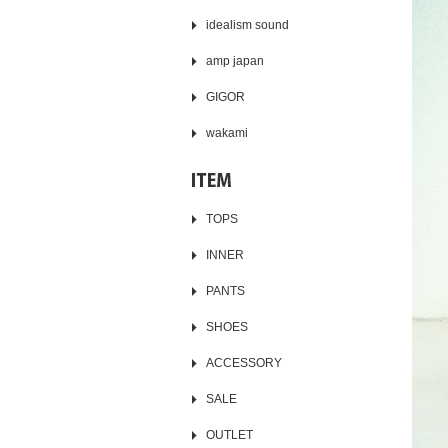
idealism sound
amp japan
GIGOR
wakami
TOPS
INNER
PANTS
SHOES
ACCESSORY
SALE
OUTLET