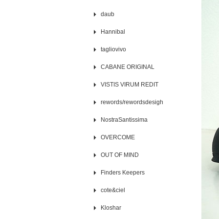
daub
Hannibal
tagliovivo
CABANE ORIGINAL
VISTIS VIRUM REDIT
rewords/rewordsdesigh
NostraSantissima
OVERCOME
OUT OF MIND
Finders Keepers
cote&ciel
Kloshar