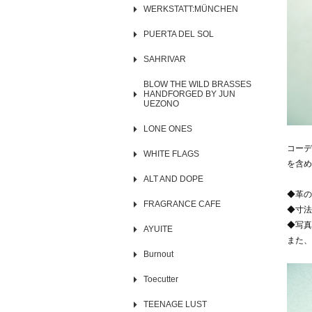
WERKSTATT:MÜNCHEN
PUERTA DEL SOL
SAHRIVAR
BLOW THE WILD BRASSES
HANDFORGED BY JUN
UEZONO
LONE ONES
コーデ
WHITE FLAGS
を含め
ALT AND DOPE
◆革の
FRAGRANCE CAFE
◆寸法
◆写真
AYUITE
また、
Burnout
Toecutter
TEENAGE LUST