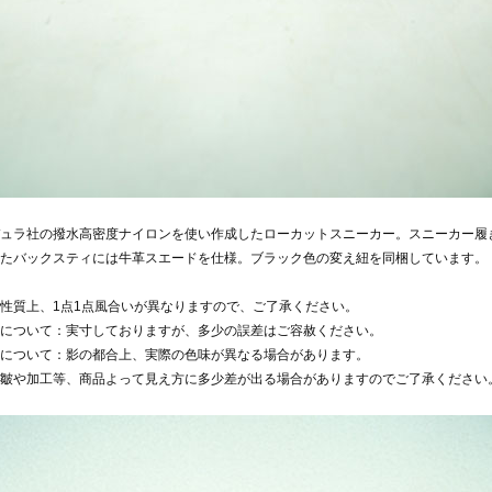
ュラ社の撥水高密度ナイロンを使い作成したローカットスニーカー。スニーカー履
たバックスティには牛革スエードを仕様。ブラック色の変え紐を同梱しています。
性質上、1点1点風合いが異なりますので、ご了承ください。
について：実寸しておりますが、多少の誤差はご容赦ください。
について：影の都合上、実際の色味が異なる場合があります。
皺や加工等、商品よって見え方に多少差が出る場合がありますのでご了承ください