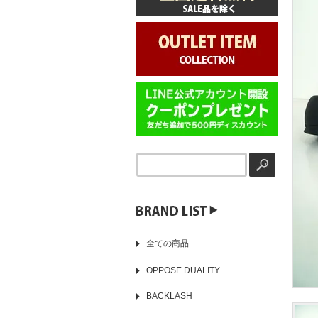
▶️
全ての商品
OPPOSE DUALITY
BACKLASH