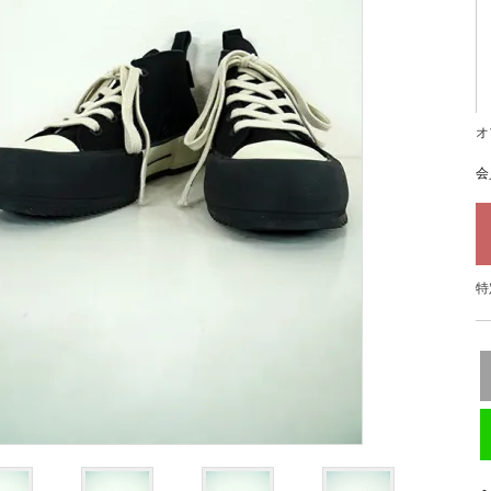
オ
会
特