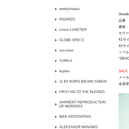
werkschwarz
Sneak
RIGARDS
品番 
素材 
Lesca LUNETIER
カラー
41サ
GLOBE SPECS
42サイ
sus-sous
ソール厚
*DE
TURN A
kujaku
SALE
メーカ
11 BY BORIS BIDJAN SABERI
会員登
FIRST AID TO THE INJURED
GARMENT REPRODUCTION
OF WORKERS
BIEK VERSTAPPEN
ALEKSANDR MANAMIS