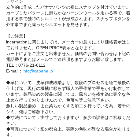
デザイン
立体的に作成したバナナパンツの裾にスナップを付けています。
カーブしたパターンに滑らかなバージンウールを用いる事で、着
用する事で独特のシルエットが形成されます。スナップボタンを
外す事でまた違ったシルエットを見せます。
【ご注意】
incarnationに関しましては、メーカーの意向により価格表示はし
ておりません。OPEN PRICE表示となります。
カートによるご注文も出来ません。価格のお問い合わせは下記の
電話番号またはメールでご連絡頂きますようお願い致します。
TEL：0776-21-8112
E-mail：
info@cabane.jp
◆革について：皮革作成段階より、数段のプロセスを経て最後の
仕上げ迄、現行の機械に頼らず職人の手作業で手をかけ制作して
います。製品染めの製品に関しては、風合いを残す為に完全な色
止めを行っておりませんので、色落ち等ご注意下さい。
激しい製品染め、また柔らかくする加工を行っている為、若干の
シミ、傷はご容赦下さい。
◆寸法について：実寸しておりますが、多少の誤差はご容赦くだ
さい。
◆写真について：影の都合上、実際の色味が異なる場合がありま
す。