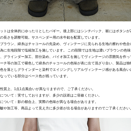
ットは全体的にゆったりとしたバギー。後上部にはシンチバック、裾にはボタンが
の長さを調整可能。サスペンダー用の水牛釦を配置しています。
ブラウン、緯糸はチャコールの先染め、ヴィンテージに見られる生地の擦れや色合
為に生地段階で塩縮加工を施しています。 この段階では生地は濃いブラウンの色
、グラインダー加工、部分染め、バイオ加工を施してヴィンテージの雰囲気を作っ
ーチ等の加工で褪色して緯糸のチャコールの色味が表に出て混ざり合い、製品は独
色を落としグラインダーと染料でエイジングしリアルヴィンテージ感がある風合い
なっている部分はベース色が残っています。
性質上、1点1点風合いが異なりますので、ご了承ください。
について：実寸しておりますが、多少の誤差はご容赦ください。
について：影の都合上、実際の色味が異なる場合があります。
皺や加工等、商品よって見え方に多少差が出る場合がありますのでご了承ください