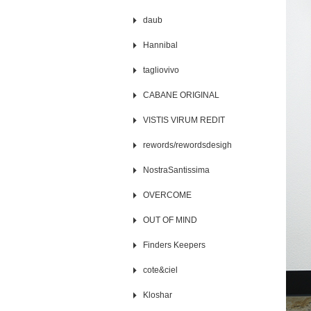
daub
Hannibal
tagliovivo
CABANE ORIGINAL
VISTIS VIRUM REDIT
rewords/rewordsdesigh
NostraSantissima
OVERCOME
OUT OF MIND
Finders Keepers
cote&ciel
Kloshar