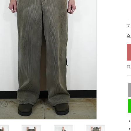
オ
会
特