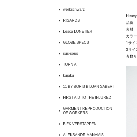
werkschwarz
Heavy
RIGARDS
品番 I
素材 
Lesca LUNETIER
カラー
GLOBE SPECS
1サイ
3サイ
sus-sous
奇数サ
TURN A
kujaku
11 BY BORIS BIDJAN SABERI
FIRST AID TO THE INJURED
GARMENT REPRODUCTION
OF WORKERS
BIEK VERSTAPPEN
ALEKSANDR MANAMIS