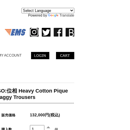
。
Powered by
Translate
MY ACCOUNT
SO:位相 Heavy Cotton Pique
aggy Trousers
132,000円(税込)
販売価格
購入数
個