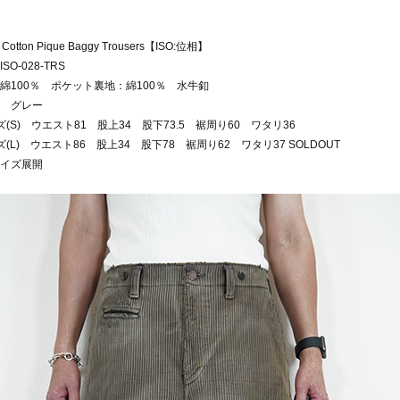
 Cotton Pique Baggy Trousers【ISO:位相】
SO-028-TRS
綿100％ ポケット裏地：綿100％ 水牛釦
 グレー
ズ(S) ウエスト81 股上34 股下73.5 裾周り60 ワタリ36
ズ(L) ウエスト86 股上34 股下78 裾周り62 ワタリ37 SOLDOUT
イズ展開