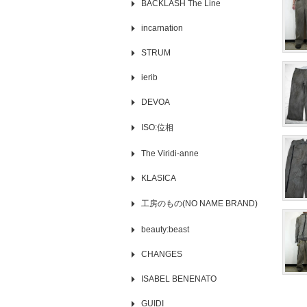
BACKLASH The Line
incarnation
STRUM
ierib
DEVOA
ISO:位相
The Viridi-anne
KLASICA
工房のもの(NO NAME BRAND)
beauty:beast
CHANGES
ISABEL BENENATO
GUIDI