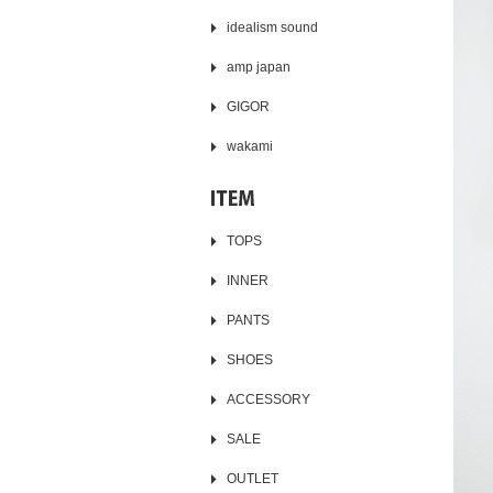
idealism sound
amp japan
GIGOR
wakami
TOPS
INNER
PANTS
SHOES
ACCESSORY
SALE
OUTLET