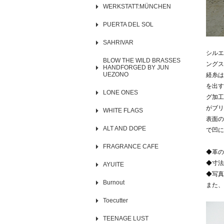
WERKSTATT:MÜNCHEN
PUERTA DEL SOL
SAHRIVAR
シルエ
BLOW THE WILD BRASSES
ングス
HANDFORGED BY JUN
UEZONO
経糸は
を出す
LONE ONES
グ加工
がブリ
WHITE FLAGS
表面の
ALT AND DOPE
で凹に
FRAGRANCE CAFE
◆革の
◆寸法
AYUITE
◆写真
Burnout
また、
Toecutter
TEENAGE LUST