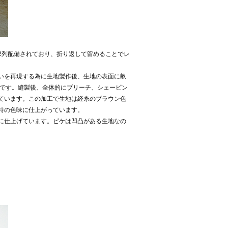
2列配備されており、折り返して留めることでレ
いを再現する為に生地製作後、生地の表面に畝
味です。縫製後、全体的にブリーチ、シェービン
ています。この加工で生地は経糸のブラウン色
特の色味に仕上がっています。
に仕上げています。ピケは凹凸がある生地なの
。