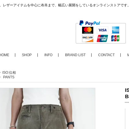
ップ。レザーアイテムを中心に布帛まで、幅広い展開をしているオンラインストアです
HOME
SHOP
INFO
BRAND LIST
CONTACT
>
ISO:位相
>
PANTS
I
B