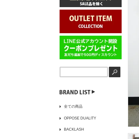
▶️
全ての商品
OPPOSE DUALITY
BACKLASH