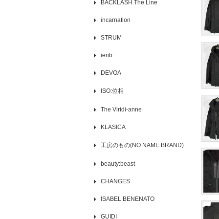
BACKLASH The Line
incarnation
STRUM
ierib
DEVOA
ISO:位相
The Viridi-anne
KLASICA
工房のもの(NO NAME BRAND)
beauty:beast
CHANGES
ISABEL BENENATO
GUIDI