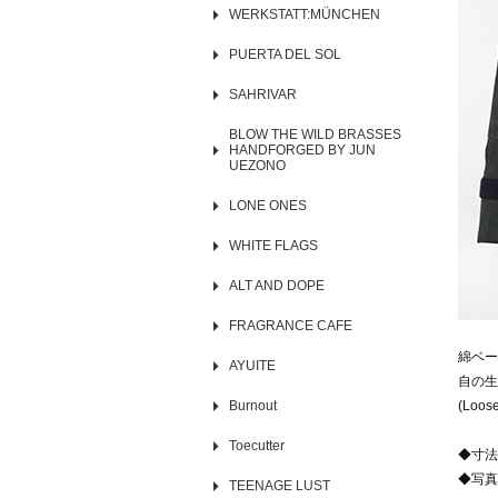
WERKSTATT:MÜNCHEN
PUERTA DEL SOL
SAHRIVAR
BLOW THE WILD BRASSES
HANDFORGED BY JUN
UEZONO
LONE ONES
WHITE FLAGS
ALT AND DOPE
FRAGRANCE CAFE
綿ベー
AYUITE
自の生
Burnout
(Loose 
Toecutter
◆寸法
◆写真
TEENAGE LUST