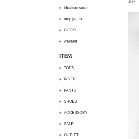
また、
idealism sound
amp japan
GIGOR
wakami
TOPS
INNER
PANTS
SHOES
ACCESSORY
SALE
OUTLET