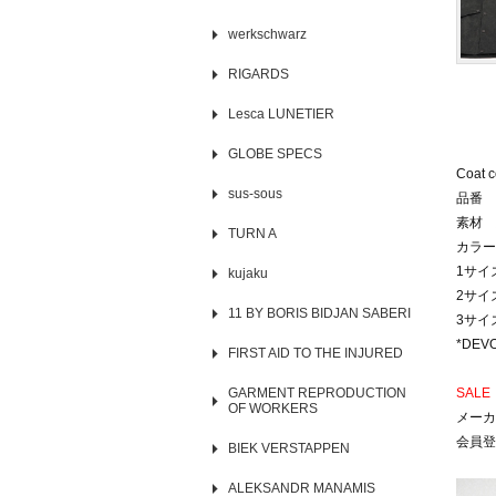
werkschwarz
RIGARDS
Lesca LUNETIER
GLOBE SPECS
Coat 
sus-sous
品番 J
素材 
TURN A
カラー
1サイズ
kujaku
2サイズ
11 BY BORIS BIDJAN SABERI
3サイ
*DE
FIRST AID TO THE INJURED
GARMENT REPRODUCTION
SALE
OF WORKERS
メーカ
会員登
BIEK VERSTAPPEN
ALEKSANDR MANAMIS