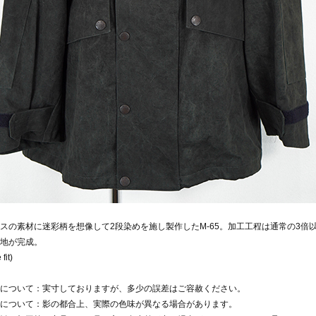
スの素材に迷彩柄を想像して2段染めを施し製作したM-65。加工工程は通常の3倍
地が完成。
fit)
について：実寸しておりますが、多少の誤差はご容赦ください。
について：影の都合上、実際の色味が異なる場合があります。