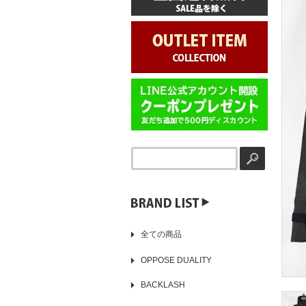
▶️
全ての商品
OPPOSE DUALITY
BACKLASH