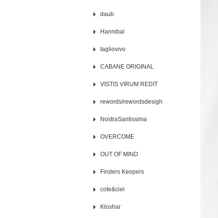
daub
Hannibal
tagliovivo
CABANE ORIGINAL
VISTIS VIRUM REDIT
rewords/rewordsdesigh
NostraSantissima
OVERCOME
OUT OF MIND
Finders Keepers
cote&ciel
Kloshar