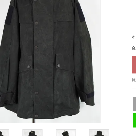
オ
会
特