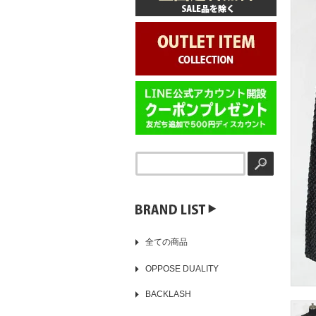
▶️
全ての商品
OPPOSE DUALITY
BACKLASH