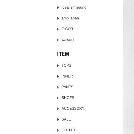
idealism sound
amp japan
GIGOR
wakami
TOPS
INNER
PANTS
SHOES
ACCESSORY
SALE
OUTLET