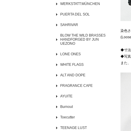
WERKSTATT:MÜNCHEN
PUERTA DEL SOL
SAHRIVAR
染色さ
BLOW THE WILD BRASSES
(Loose 
HANDFORGED BY JUN
UEZONO
◆寸法
LONE ONES
◆写真
また、
WHITE FLAGS
ALT AND DOPE
FRAGRANCE CAFE
AYUITE
Burnout
Toecutter
TEENAGE LUST