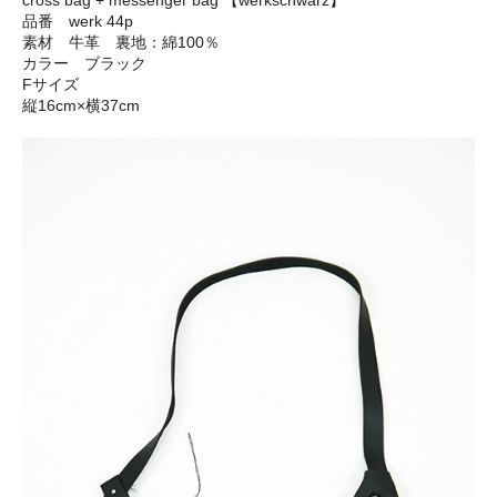
cross bag + messenger bag 【werkschwarz】
品番 werk 44p
素材 牛革 裏地：綿100％
カラー ブラック
Fサイズ
縦16cm×横37cm