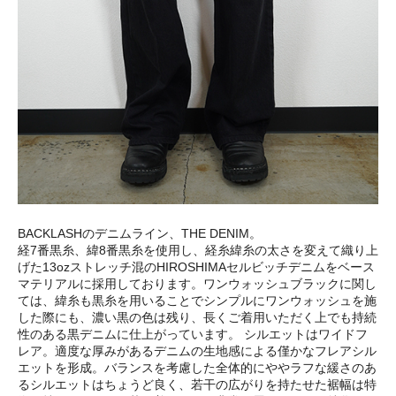
BACKLASHのデニムライン、THE DENIM。
経7番黒糸、緯8番黒糸を使用し、経糸緯糸の太さを変えて織り上
げた13ozストレッチ混のHIROSHIMAセルビッチデニムをベース
マテリアルに採用しております。ワンウォッシュブラックに関し
ては、緯糸も黒糸を用いることでシンプルにワンウォッシュを施
した際にも、濃い黒の色は残り、長くご着用いただく上でも持続
性のある黒デニムに仕上がっています。 シルエットはワイドフ
レア。適度な厚みがあるデニムの生地感による僅かなフレアシル
エットを形成。バランスを考慮した全体的にややラフな緩さのあ
るシルエットはちょうど良く、若干の広がりを持たせた裾幅は特