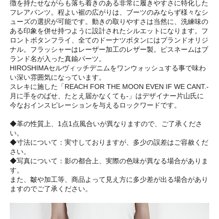
徴を持たせながらも落ち着きのある非常に履きやすさに特化した
フレアパンツ。程よい裾の広がりは、ブーツのみならず様々なシ
ューズの選択が可能です。動きの取りやすさは当然に、洗練味の
ある印象を併せ持つように設計されたシルエットになります。フ
ロントボタンフライ、全てのドーナツボタンにはブランドオリジ
ナル。フラッシャーはレーザー加工のレザー製。ピスネームはブ
ランド名が入った真鍮パーツ。
HIROSHIMAセルヴィッチデニムをワンウォッシュする事で味わ
い深い雰囲気になっています。
スレキに施した「REACH FOR THE MOON EVEN IF WE CANT.-
月に手をのばせ、たとえ届かなくても-」はデザイナー片山氏に
今なおインスピレーションを与えるロックワードです。
◆革の性質上、1点1点風合いが異なりますので、ご了承くださ
い。
◆寸法について：実寸しておりますが、多少の誤差はご容赦くだ
さい。
◆写真について：影の都合上、実際の色味が異なる場合がありま
す。
また、皺や加工等、商品よって見え方に多少差が出る場合があり
ますのでご了承ください。