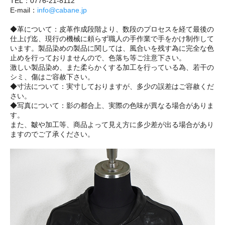
TEL：0776-21-8112
E-mail：
info@cabane.jp
◆革について：皮革作成段階より、数段のプロセスを経て最後の
仕上げ迄、現行の機械に頼らず職人の手作業で手をかけ制作して
います。製品染めの製品に関しては、風合いを残す為に完全な色
止めを行っておりませんので、色落ち等ご注意下さい。
激しい製品染め、また柔らかくする加工を行っている為、若干の
シミ、傷はご容赦下さい。
◆寸法について：実寸しておりますが、多少の誤差はご容赦くだ
さい。
◆写真について：影の都合上、実際の色味が異なる場合がありま
す。
また、皺や加工等、商品よって見え方に多少差が出る場合があり
ますのでご了承ください。