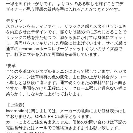
一線を画す仕上がりです。 よりコシのある鞣しを施すことでデ
ザイナーが思う理想の質感を手に入れることができたのです。
デザイン
スカジャンをモディファイし、リラックス感とスタイリッシュさ
を両立させたデザインです。襟ぐりは詰めずに広めにとることで
リラックス感を持たせつつ、肩から腕にかけては身体にフィット
し、肩周りをスッキリとした印象に仕上げています。サイズ感は
通常のincarnationホースレザージャケットぐらいのサイズ感で
す。脇下にマチを入れて可動域を確保しています。
*皮革
全ての皮革はベジタブルタンニンによって鞣しています。ベジタ
ブルタンニンは革特有の色の変化、また艶の上がり具合がクロー
ム鞣しとは格段に違います。通常硬くなるため衣料品には不向き
ですが、手間をかけた工程により、クローム鞣しと遜色ない程に
柔らかく、しなやかに上がっております。
【ご注意】
incarnationに関しましては、メーカーの意向により価格表示はし
ておりません。OPEN PRICE表示となります。
カートによるご注文も出来ません。価格のお問い合わせは下記の
電話番号またはメールでご連絡頂きますようお願い致します。