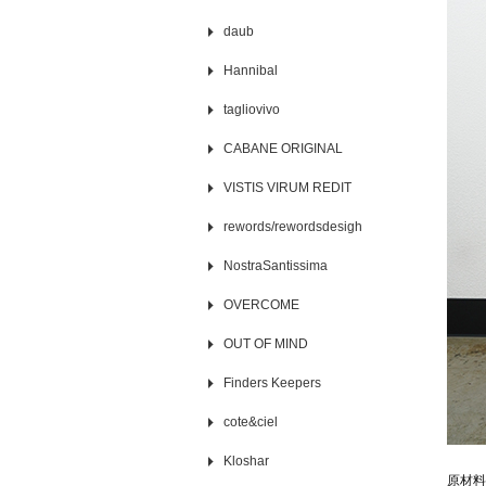
daub
Hannibal
tagliovivo
CABANE ORIGINAL
VISTIS VIRUM REDIT
rewords/rewordsdesigh
NostraSantissima
OVERCOME
OUT OF MIND
Finders Keepers
cote&ciel
Kloshar
原材料