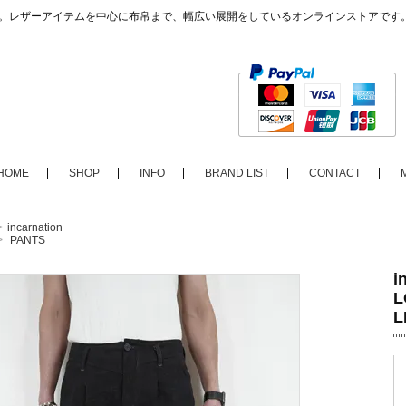
ップ。レザーアイテムを中心に布帛まで、幅広い展開をしているオンラインストアです
HOME
SHOP
INFO
BRAND LIST
CONTACT
>
incarnation
>
PANTS
i
L
L