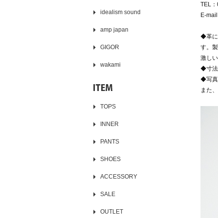
TEL：0
idealism sound
E-mai
amp japan
◆革に
GIGOR
す。製
激しい
wakami
◆寸法
◆写真
また、
TOPS
INNER
PANTS
SHOES
ACCESSORY
SALE
OUTLET