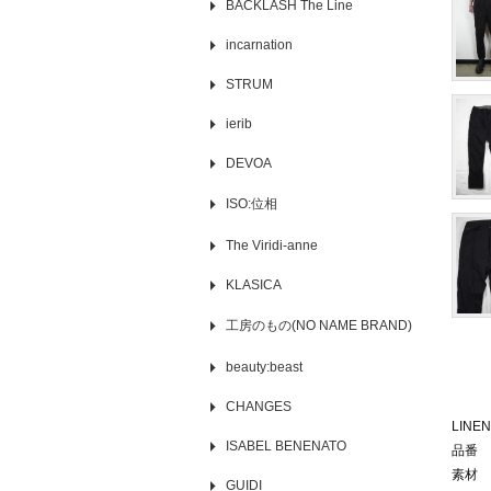
BACKLASH The Line
incarnation
STRUM
ierib
DEVOA
ISO:位相
The Viridi-anne
KLASICA
工房のもの(NO NAME BRAND)
beauty:beast
CHANGES
LINEN
ISABEL BENENATO
品番 7
素材 
GUIDI