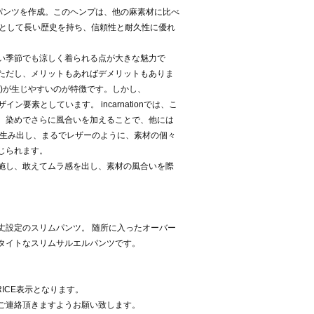
パンツを作成。このヘンプは、他の麻素材に比べ
材として長い歴史を持ち、信頼性と耐久性に優れ
い季節でも涼しく着られる点が大きな魅力で
ただし、メリットもあればデメリットもありま
)が生じやすいのが特徴です。しかし、
ン要素としています。 incarnationでは、こ
、染めでさらに風合いを加えることで、他には
を生み出し、まるでレザーのように、素材の個々
じられます。
施し、敢えてムラ感を出し、素材の風合いを際
丈設定のスリムパンツ。 随所に入ったオーバー
タイトなスリムサルエルパンツです。
RICE表示となります。
ご連絡頂きますようお願い致します。