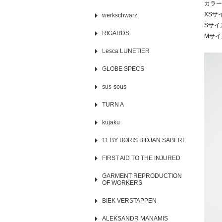
カラー 
XSサ
werkschwarz
Sサイ
RIGARDS
Mサイ
Lesca LUNETIER
GLOBE SPECS
sus-sous
TURN A
kujaku
11 BY BORIS BIDJAN SABERI
FIRST AID TO THE INJURED
GARMENT REPRODUCTION
OF WORKERS
BIEK VERSTAPPEN
ALEKSANDR MANAMIS