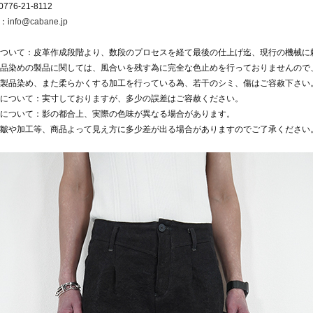
776-21-8112
l：
info@cabane.jp
ついて：皮革作成段階より、数段のプロセスを経て最後の仕上げ迄、現行の機械に
品染めの製品に関しては、風合いを残す為に完全な色止めを行っておりませんので
製品染め、また柔らかくする加工を行っている為、若干のシミ、傷はご容赦下さい
について：実寸しておりますが、多少の誤差はご容赦ください。
について：影の都合上、実際の色味が異なる場合があります。
皺や加工等、商品よって見え方に多少差が出る場合がありますのでご了承ください