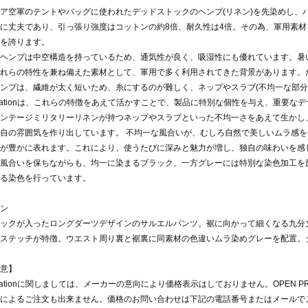
ア空軍のテントやバッグに使われたデッドストックのヘンプ(リネン)を先染めし、
に丈夫であり、引っ張り強度はコットンの約8倍、耐久性は4倍。その為、軍用素
を誇ります。
ヘンプは中空構造を持っているため、通気性が良く、吸湿性にも優れています。暑
れらの特性を兼ね備えた素材として、軍用で多く利用されてきた背景があります。
ンプは、繊維が太く短いため、糸にするのが難しく、ネップやスラブ(不均一な部分
arnationは、これらの特徴をあえて活かすことで、製品に特別な個性を与え、重要なデザイ
ンテージミリタリーリネンが持つネップやスラブといった不均一さをあえて生かし
自の雰囲気を作り出しています。 不均一な風合いが、むしろ自然で美しいムラ感
が豊かに表れます。これにより、使うたびに深みと魅力が増し、独自の味わいを感
風合いを保ちながらも、均一に染まるブラック、一方グレーには特別な染色加工を
る染色を行っています。
ン
ックが入ったロングダーツデザインのサルエルパンツ。裾に向かって細くなる九分
ステッチが特徴。ウエスト周り裏と裾裏に同素材の色違いムラ染めグレーを配置。
意】
arnationに関しましては、メーカーの意向により価格表示はしておりません。OPEN P
によるご注文も出来ません。価格のお問い合わせは下記の電話番号またはメールで