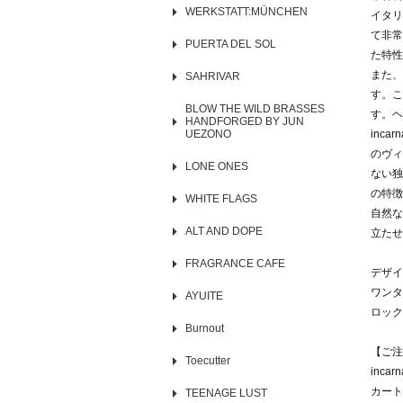
WERKSTATT:MÜNCHEN
イタリ
て非常
PUERTA DEL SOL
た特性
また、
SAHRIVAR
す。こ
BLOW THE WILD BRASSES
す。ヘ
HANDFORGED BY JUN
UEZONO
inc
のヴィ
LONE ONES
ない独
の特徴
WHITE FLAGS
自然な
ALT AND DOPE
立たせ
FRAGRANCE CAFE
デザイ
ワンタ
AYUITE
ロック
Burnout
【ご注
Toecutter
inc
カート
TEENAGE LUST