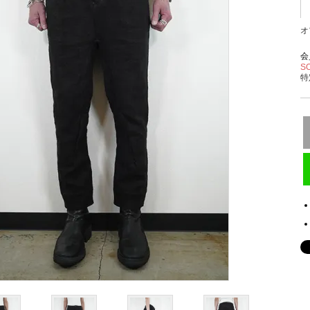
オ
会
S
特