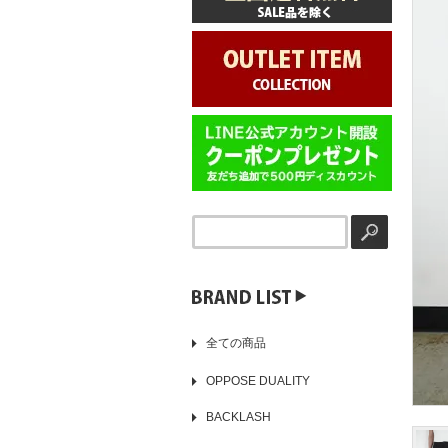
▶️
全ての商品
OPPOSE DUALITY
BACKLASH