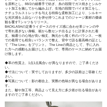
を原料とし、88/2の細番手で紡ぎ、糸の段階でガス焼きとシルケ
ット加工を施してから編み上げ、生地の段階でバイオ加工をし、
ナチュラルストレッチを与える特殊な柔軟加工により、シルキー
な光沢感を上品なハリを併せ持つこれまでのジャージ素材の価値
観を覆すTシャツをリリース。
BACKLASHの定番ライダースのサイズ感に合わせ革ジャンの中
で寄れ過ぎない身幅、裾から数センチ出るように計算された着
丈、袖通りの心地が良い袖丈、胸元から覗く衿のバランス、一枚
での着用でも程良いバランスで整え、背中で語る最高峰の証とし
て『The Line』をプリント。 The Lineの商品として、手に入れ
た方への感動もお届けしたい想いで、専用のケースに納めてお届
け致します。
◆革の性質上、1点1点風合いが異なりますので、ご了承くださ
い。
◆寸法について：実寸しておりますが、多少の誤差はご容赦くだ
さい。
◆写真について：影の都合上、実際の色味が異なる場合がありま
す。
また、皺や加工等、商品よって見え方に多少差が出る場合があり
ますのでご了承ください。