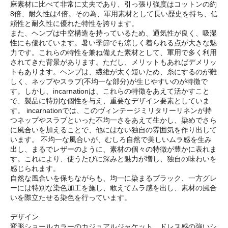
麻素材に比べて非常に丈夫であり、引っ張り強度はコットンの約
8倍、耐久性は4倍。その為、軍用素材として長い歴史を持ち、信
頼性と耐久性に優れた特性を誇ります。
また、ヘンプは中空構造を持っているため、通気性が良く、吸湿
性にも優れています。暑い季節でも涼しく着られる点が大きな魅
力です。これらの特性を兼ね備えた素材として、軍用で多く利用
されてきた背景があります。ただし、メリットもあればデメリッ
トもあります。ヘンプは、繊維が太く短いため、糸にするのが難
しく、ネップやスラブ(不均一な部分)が生じやすいのが特徴で
す。しかし、incarnationは、これらの特徴をあえて活かすこと
で、製品に特別な個性を与え、重要なデザイン要素としていま
す。 incarnationでは、このヴィンテージミリタリーリネンが持
つネップやスラブといった不均一さをあえて生かし、染めでさら
に風合いを加えることで、他にはない独自の雰囲気を作り出して
います。 不均一な風合いが、むしろ自然で美しいムラ感を生み
出し、まるでレザーのように、素材の個々の特徴が豊かに表れま
す。これにより、使うたびに深みと魅力が増し、独自の味わいを
感じられます。
自然な風合いを保ちながらも、均一に染まるブラック、一方グレ
ーには特別な染色加工を施し、敢えてムラ感を出し、素材の風合
いを際立たせる染色を行っています。
デザイン
変形ショールカラーのカジュアルジャケット。ドレス感の強いシ