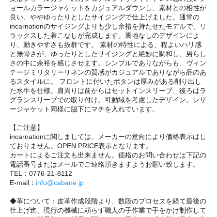
ョールカラージャケットをカジュアルダウンし、素材との相性が
良い、ややゆったりとしたサイジングで仕上げました。通常の
incarnationのサイジングよりも少し余裕を持たせたモデルで、リ
ラックスした着こなしが完成します。裏地なしのデザインによ
り、動きやすさも抜群です。 素材の特性による、程よいハリ感
と無骨さが、ゆったりとしたサイジングと絶妙に調和し、男らし
さの中に余裕を感じさせます。シンプルでありながらも、ヴィン
テージミリタリーリネンの質感がカジュアルでありながら品のあ
るスタイルに。 フロントに付いたボタンは厚みがある削り出し
た水牛を仕様。肩周りは前からはセットインスリーブ、後ろはラ
グランスリーブでの取り付け。可動域を考慮したデザイン。レザ
ージャケット同様に脇下にマチを入れています。
【ご注意】
incarnationに関しましては、メーカーの意向により価格表示はし
ておりません。OPEN PRICE表示となります。
カートによるご注文も出来ません。価格のお問い合わせは下記の
電話番号またはメールでご連絡頂きますようお願い致します。
TEL：0776-21-8112
E-mail：
info@cabane.jp
◆革について：皮革作成段階より、数段のプロセスを経て最後の
仕上げ迄、現行の機械に頼らず職人の手作業で手をかけ制作して