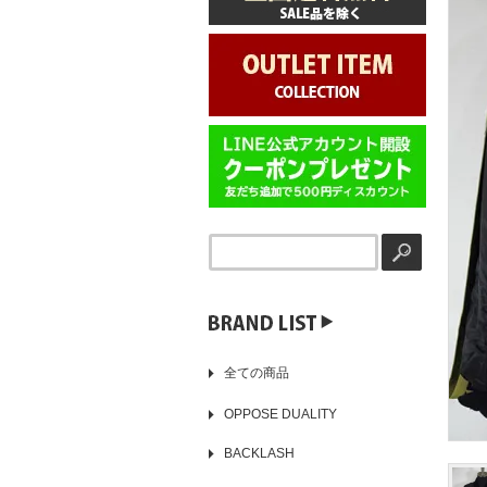
▶️
全ての商品
OPPOSE DUALITY
BACKLASH