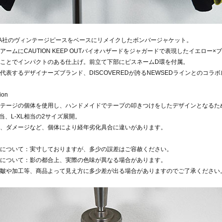
HA社のヴィンテージピースをベースにリメイクしたボンバージャケット。
アームにCAUTION KEEP OUTバイオハザードをジャガードで表現したイエロ
ことでインパクトのある仕上げ。前立て下部にピスネームD環を付属。
代表するデザイナーズブランド、DISCOVEREDが誇るNEWSEDラインとのコラ
ion
テージの個体を使用し、ハンドメイドでテープの叩きつけをしたデザインとなるた
相当、L-XL相当の2サイズ展開。
、ダメージなど、個体により経年劣化具合に違いがあります。
について：実寸しておりますが、多少の誤差はご容赦ください。
について：影の都合上、実際の色味が異なる場合があります。
皺や加工等、商品よって見え方に多少差が出る場合がありますのでご了承ください