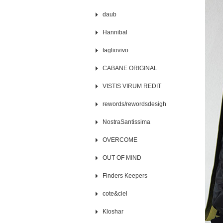
daub
Hannibal
tagliovivo
CABANE ORIGINAL
VISTIS VIRUM REDIT
rewords/rewordsdesigh
NostraSantissima
OVERCOME
OUT OF MIND
Finders Keepers
cote&ciel
Kloshar