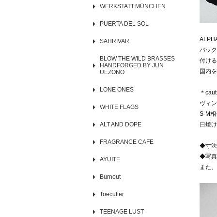
WERKSTATT:MÜNCHEN
PUERTA DEL SOL
ALP
SAHRIVAR
バック
BLOW THE WILD BRASSES
付ける
HANDFORGED BY JUN
国内を
UEZONO
LONE ONES
＊caut
ヴィン
WHITE FLAGS
S-M
ALT AND DOPE
日焼け
FRAGRANCE CAFE
◆寸法
◆写真
AYUITE
また、
Burnout
Toecutter
TEENAGE LUST