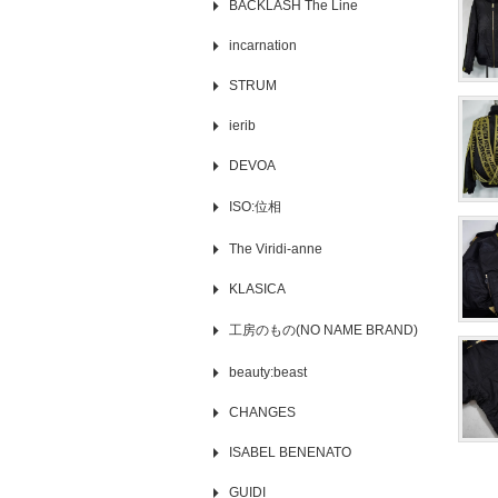
BACKLASH The Line
incarnation
STRUM
ierib
DEVOA
ISO:位相
The Viridi-anne
KLASICA
工房のもの(NO NAME BRAND)
beauty:beast
CHANGES
ISABEL BENENATO
GUIDI