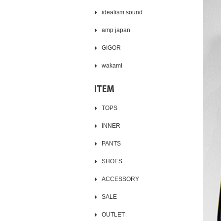
idealism sound
amp japan
GIGOR
wakami
TOPS
INNER
PANTS
SHOES
ACCESSORY
SALE
OUTLET