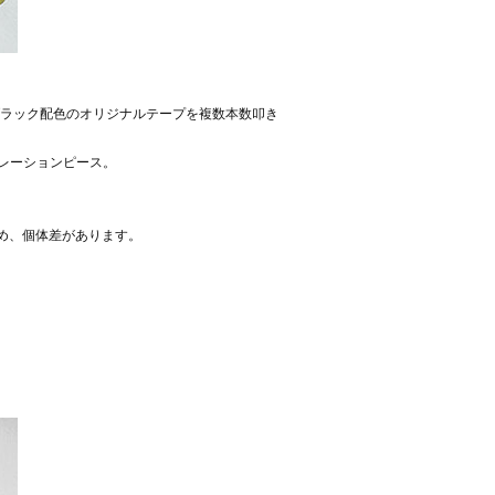
ー×ブラック配色のオリジナルテープを複数本数叩き
ボレーションピース。
め、個体差があります。
。