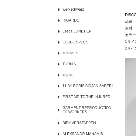
werkschwarz
DISC
RIGARDS
品番 b
素材 
Lesca LUNETIER
カラー
1サイズ
GLOBE SPECS
2サイ
sus-sous
TURN A
kujaku
11 BY BORIS BIDJAN SABERI
FIRST AID TO THE INJURED
GARMENT REPRODUCTION
OF WORKERS
BIEK VERSTAPPEN
ALEKSANDR MANAMIS