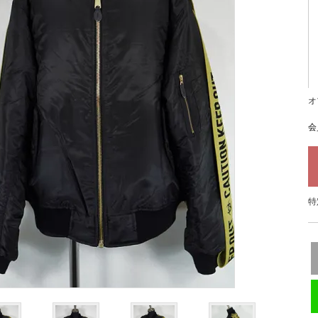
オ
会
特