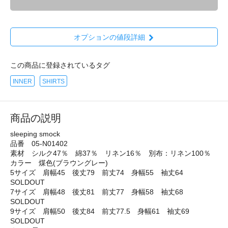
オプションの値段詳細
この商品に登録されているタグ
INNER
SHIRTS
商品の説明
sleeping smock
品番 05-N01402
素材 シルク47％ 綿37％ リネン16％ 別布：リネン100％
カラー 煤色(ブラウングレー)
5サイズ 肩幅45 後丈79 前丈74 身幅55 袖丈64
SOLDOUT
7サイズ 肩幅48 後丈81 前丈77 身幅58 袖丈68
SOLDOUT
9サイズ 肩幅50 後丈84 前丈77.5 身幅61 袖丈69
SOLDOUT