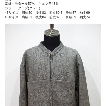
素材 モダール57％ キュプラ43％
カラー タープ(グレー)
46サイズ 肩幅50 後丈82 前丈80.5 身幅57 袖丈69
48サイズ 肩幅51 後丈84 前丈82.5 身幅59 袖丈74