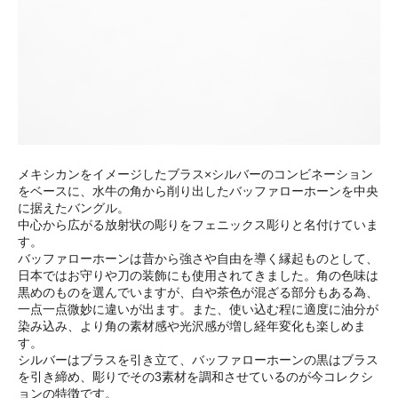
メキシカンをイメージしたブラス×シルバーのコンビネーション
をベースに、水牛の角から削り出したバッファローホーンを中央
に据えたバングル。
中心から広がる放射状の彫りをフェニックス彫りと名付けていま
す。
バッファローホーンは昔から強さや自由を導く縁起ものとして、
日本ではお守りや刀の装飾にも使用されてきました。角の色味は
黒めのものを選んでいますが、白や茶色が混ざる部分もある為、
一点一点微妙に違いが出ます。また、使い込む程に適度に油分が
染み込み、より角の素材感や光沢感が増し経年変化も楽しめま
す。
シルバーはブラスを引き立て、バッファローホーンの黒はブラス
を引き締め、彫りでその3素材を調和させているのが今コレクシ
ョンの特徴です。