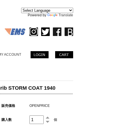
。
Powered by
Translate
MY ACCOUNT
erib STORM COAT 1940
販売価格
OPENPRICE
購入数
個