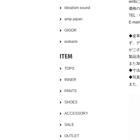
ier
idealism sound
価格の
TEL：0
amp japan
E-mai
GIGOR
◆皮革
wakami
ず、デ
がござ
製品洗
また加
TOPS
◆寸法
◆写真
INNER
また、
PANTS
SHOES
ACCESSORY
SALE
OUTLET