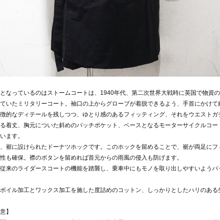
となっているのはストームコートは、1940年代、第二次世界大戦時に英国で物資
ていたミリタリーコート。袖口の上からグローブが着脱できるよう、手首にかけて
徴的なディテールを残しつつ、ゆとり感のあるフィッティング、それをウエストガ
る着丈、胸元についた斜めのパッチポケット、ベースとなるモーターサイクルコートの
います。
、裾に設けられたドーナツホックです。このホックを留めることで、裾が両足にフ
性も確保。襟のボタンを留めれば首元からの雨風の侵入も防げます。
従来のライダースコートの機能を踏襲し、乗車中にもモノを取り出しやすいようパ
ボイル加工とワックス加工を施した度詰めのコットン、しっかりとしたハリのある
意】