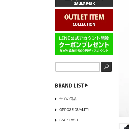
▶️
全ての商品
OPPOSE DUALITY
BACKLASH