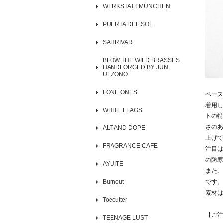
WERKSTATT:MÜNCHEN
PUERTA DEL SOL
SAHRIVAR
BLOW THE WILD BRASSES
HANDFORGED BY JUN
UEZONO
LONE ONES
ベース
着用し
WHITE FLAGS
トの特
さのあ
ALT AND DOPE
上げて
FRAGRANCE CAFE
注目は
の防寒
AYUITE
また、
Burnout
です。
素材は
Toecutter
【ご注
TEENAGE LUST