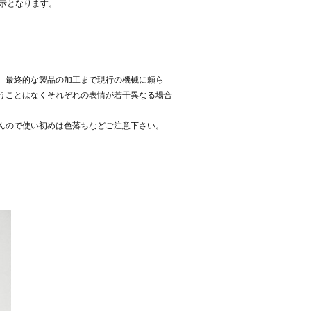
表示となります。
。
、最終的な製品の加工まで現行の機械に頼ら
うことはなくそれぞれの表情が若干異なる場合
んので使い初めは色落ちなどご注意下さい。
。
。