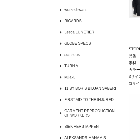
werkschwarz
RIGARDS
Lesca LUNETIER
GLOBE SPECS
STORM
sus-sous
品番 S
素材 
TURN A
カラー
3サイ
kujaku
(3サ
11 BY BORIS BIDJAN SABERI
FIRST AID TO THE INJURED
GARMENT REPRODUCTION
OF WORKERS
BIEK VERSTAPPEN
ALEKSANDR MANAMIS