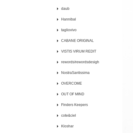
daub
Hannibal
tagliovivo
CABANE ORIGINAL
VISTIS VIRUM REDIT
rewords/rewordsdesigh
NostraSantissima
OVERCOME
OUT OF MIND
Finders Keepers
cote&ciel
Kloshar