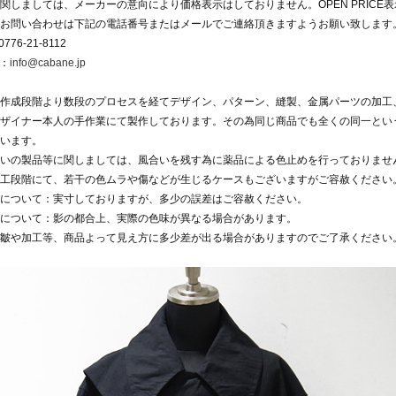
ibに関しましては、メーカーの意向により価格表示はしておりません。OPEN PRICE
お問い合わせは下記の電話番号またはメールでご連絡頂きますようお願い致します
776-21-8112
l：
info@cabane.jp
作成段階より数段のプロセスを経てデザイン、パターン、縫製、金属パーツの加工
ザイナー本人の手作業にて製作しております。その為同じ商品でも全くの同一とい
います。
いの製品等に関しましては、風合いを残す為に薬品による色止めを行っておりませ
工段階にて、若干の色ムラや傷などが生じるケースもございますがご容赦ください
について：実寸しておりますが、多少の誤差はご容赦ください。
について：影の都合上、実際の色味が異なる場合があります。
皺や加工等、商品よって見え方に多少差が出る場合がありますのでご了承ください