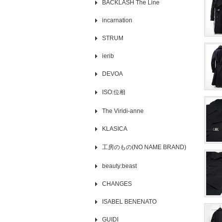
BACKLASH The Line
incarnation
STRUM
ierib
DEVOA
ISO:位相
The Viridi-anne
KLASICA
工房のもの(NO NAME BRAND)
beauty:beast
CHANGES
ISABEL BENENATO
GUIDI