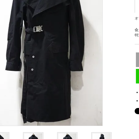
オ
会
特