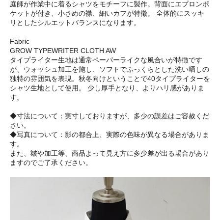
庭師が作業中に着るシャツをモチーフに製作。背面にエプロンポ
ケットが付き、小さめの襟、細いカフが特徴。 全体的にスッキ
リとしたシルエットバランスになります。
Fabric
GROW TYPEWRITER CLOTH AW
タイプライター生地は通常ペーパーライクな風合いが特徴です
が、ウォッシュ加工を施し、ソフトでふっくらとした洗い晒しの
独特の雰囲気を表現。秋冬向けということで40タイプライターを
シャツ生地として使用。 少し厚手となり、よりハリ感がありま
す。
◆寸法について：実寸しておりますが、多少の誤差はご容赦くだ
さい。
◆写真について：影の都合上、実際の色味が異なる場合がありま
す。
また、皺や加工等、商品よって見え方に多少差が出る場合があり
ますのでご了承ください。