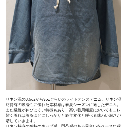
リネン混の8.5ozから9ozぐらいのライトオンスデニム。リネン混
紡特有の吸湿性に優れた素材感は春夏シーズンに適したデニム。
また繊維が伸びにくい特徴もあり、高い着用頻度においてもヨレ
難く着れば着るほどにしっかりと経年変化と呼べる味わい深さが
増していきます。
リネン特有の独特のネップ感、凹凸感のある風合いをベースに程