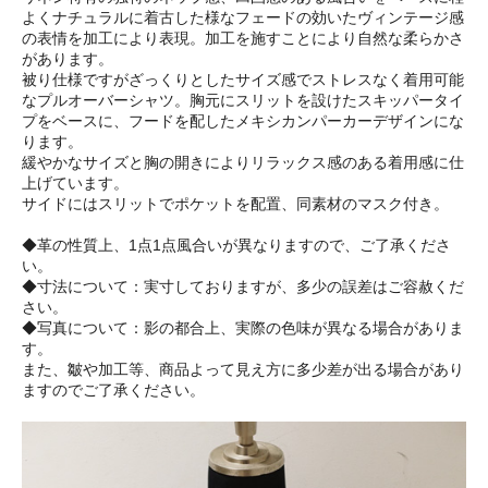
よくナチュラルに着古した様なフェードの効いたヴィンテージ感
の表情を加工により表現。加工を施すことにより自然な柔らかさ
があります。
被り仕様ですがざっくりとしたサイズ感でストレスなく着用可能
なプルオーバーシャツ。胸元にスリットを設けたスキッパータイ
プをベースに、フードを配したメキシカンパーカーデザインにな
ります。
緩やかなサイズと胸の開きによりリラックス感のある着用感に仕
上げています。
サイドにはスリットでポケットを配置、同素材のマスク付き。
◆革の性質上、1点1点風合いが異なりますので、ご了承くださ
い。
◆寸法について：実寸しておりますが、多少の誤差はご容赦くだ
さい。
◆写真について：影の都合上、実際の色味が異なる場合がありま
す。
また、皺や加工等、商品よって見え方に多少差が出る場合があり
ますのでご了承ください。