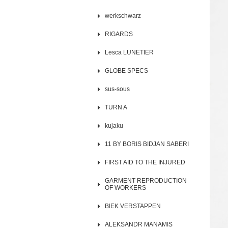
werkschwarz
RIGARDS
Lesca LUNETIER
GLOBE SPECS
sus-sous
TURN A
kujaku
11 BY BORIS BIDJAN SABERI
FIRST AID TO THE INJURED
GARMENT REPRODUCTION
OF WORKERS
BIEK VERSTAPPEN
ALEKSANDR MANAMIS