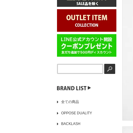
▶️
全ての商品
OPPOSE DUALITY
BACKLASH