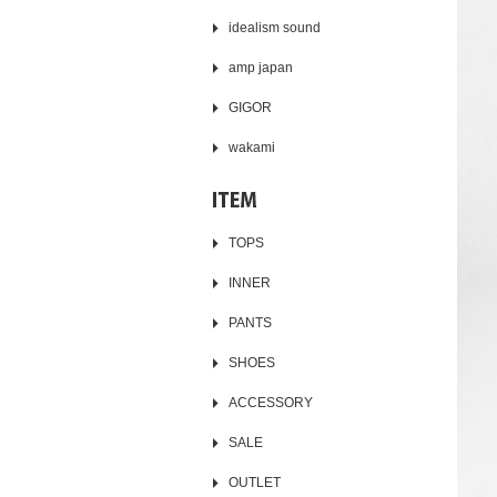
idealism sound
amp japan
GIGOR
wakami
TOPS
INNER
PANTS
SHOES
ACCESSORY
SALE
OUTLET