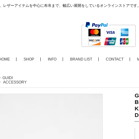
ップ。レザーアイテムを中心に布帛まで、幅広い展開をしているオンラインストアです
HOME
SHOP
INFO
BRAND LIST
CONTACT
>
GUIDI
>
ACCESSORY
G
B
K
D