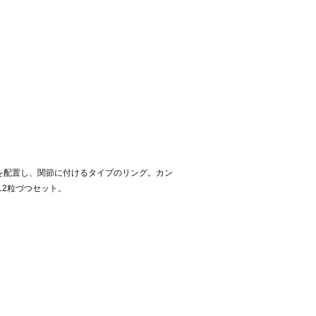
革を配置し、関節に付けるタイプのリング。カン
2粒づつセット。
。