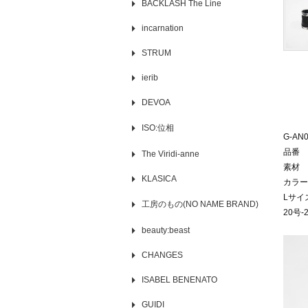
BACKLASH The Line
incarnation
STRUM
ierib
DEVOA
ISO:位相
G-AN0
品番 G
The Viridi-anne
素材 
KLASICA
カラー
Lサイ
工房のもの(NO NAME BRAND)
20号
beauty:beast
CHANGES
ISABEL BENENATO
GUIDI