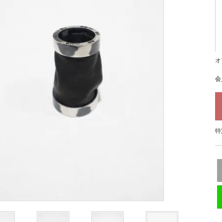
オ
会
特