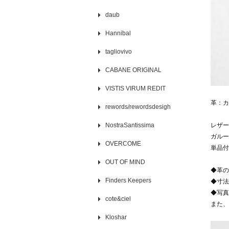
daub
Hannibal
tagliovivo
CABANE ORIGINAL
VISTIS VIRUM REDIT
革：カ
rewords/rewordsdesigh
NostraSantissima
レザー
ガルー
OVERCOME
単品付
OUT OF MIND
◆革の
Finders Keepers
◆寸法
◆写真
cote&ciel
また、
Kloshar