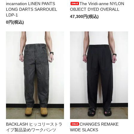
incarnation LINEN PANTS
The Viridi-anne NYLON
LONG DARTS SARROUEL
OBJECT DYED OVERALL
LDP-1
47,300円(税込)
0円(税込)
BACKLASH ヒッコリーストラ
CHANGES REMAKE
イプ製品染めワークパンツ
WIDE SLACKS