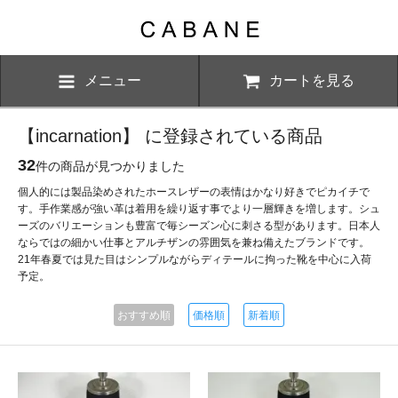
メニュー
カートを見る
【incarnation】 に登録されている商品
32
件の商品が見つかりました
個人的には製品染めされたホースレザーの表情はかなり好きでピカイチで
す。手作業感が強い革は着用を繰り返す事でより一層輝きを増します。シュ
ーズのバリエーションも豊富で毎シーズン心に刺さる型があります。日本人
ならではの細かい仕事とアルチザンの雰囲気を兼ね備えたブランドです。
21年春夏では見た目はシンプルながらディテールに拘った靴を中心に入荷
予定。
おすすめ順
価格順
新着順