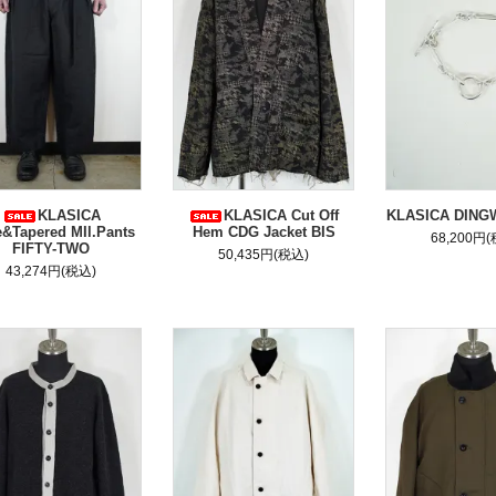
KLASICA
KLASICA Cut Off
KLASICA DING
&Tapered MIl.Pants
Hem CDG Jacket BIS
68,200円
FIFTY-TWO
50,435円(税込)
43,274円(税込)