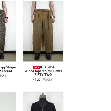
Egg Shape
KLASICA
rs OVUM
Wide&Tapered MIl.Pants
FIFTY-TWO
(税込)
43,274円(税込)