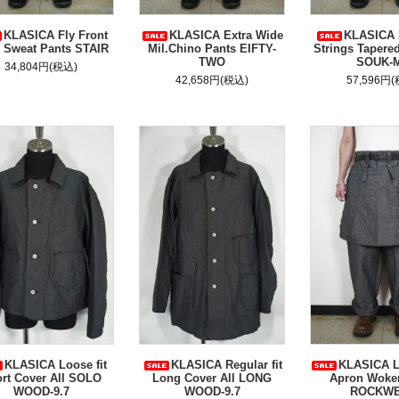
KLASICA Fly Front
KLASICA Extra Wide
KLASICA 
 Sweat Pants STAIR
Mil.Chino Pants EIFTY-
Strings Tapere
TWO
SOUK-
34,804円(税込)
42,658円(税込)
57,596円
KLASICA Loose fit
KLASICA Regular fit
KLASICA L
rt Cover All SOLO
Long Cover All LONG
Apron Woker
WOOD-9.7
WOOD-9.7
ROCKW