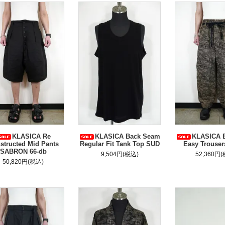
KLASICA Re
KLASICA Back Seam
KLASICA 
structed Mid Pants
Regular Fit Tank Top SUD
Easy Trouse
SABRON 66-db
9,504円(税込)
52,360円
50,820円(税込)