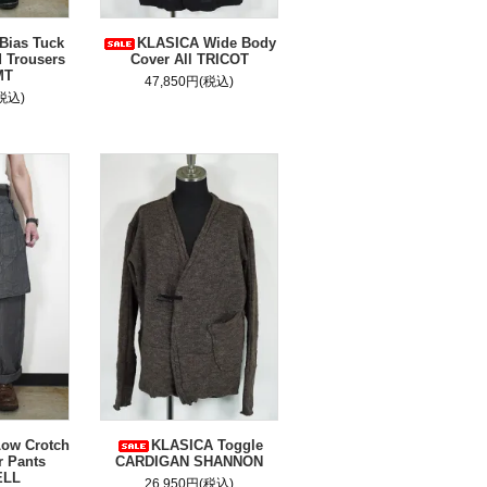
Bias Tuck
KLASICA Wide Body
d Trousers
Cover All TRICOT
MT
47,850円(税込)
(税込)
ow Crotch
KLASICA Toggle
 Pants
CARDIGAN SHANNON
ELL
26,950円(税込)