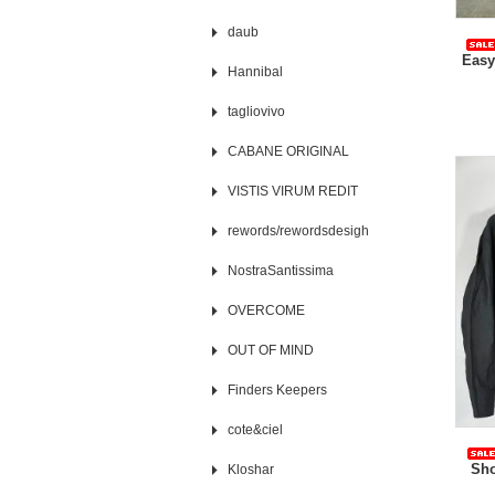
daub
Easy
Hannibal
tagliovivo
CABANE ORIGINAL
VISTIS VIRUM REDIT
rewords/rewordsdesigh
NostraSantissima
OVERCOME
OUT OF MIND
Finders Keepers
cote&ciel
Sho
Kloshar