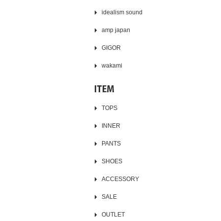
idealism sound
amp japan
GIGOR
wakami
TOPS
INNER
PANTS
SHOES
ACCESSORY
SALE
OUTLET