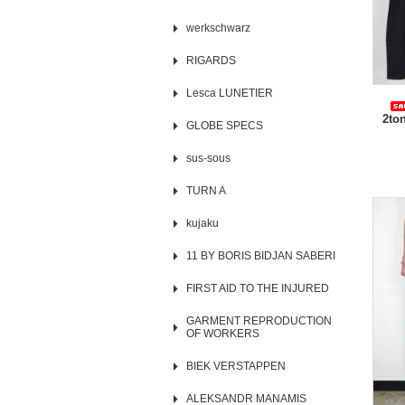
werkschwarz
RIGARDS
Lesca LUNETIER
2to
GLOBE SPECS
sus-sous
TURN A
kujaku
11 BY BORIS BIDJAN SABERI
FIRST AID TO THE INJURED
GARMENT REPRODUCTION
OF WORKERS
BIEK VERSTAPPEN
ALEKSANDR MANAMIS