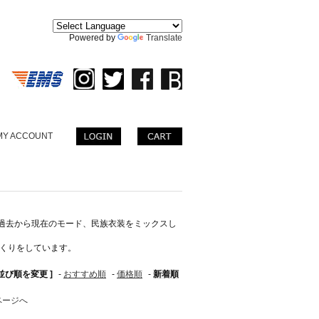
。
Powered by
Translate
MY ACCOUNT
過去から現在のモード、民族衣装をミックスし
づくりをしています。
 並び順を変更 ]
-
おすすめ順
-
価格順
-
新着順
ページへ