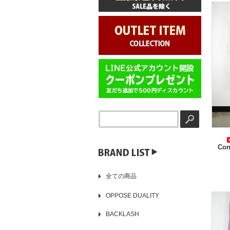
Con
▶️
全ての商品
OPPOSE DUALITY
BACKLASH