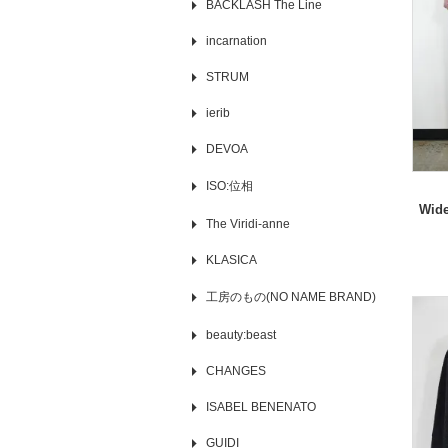
BACKLASH The Line
incarnation
STRUM
ierib
DEVOA
ISO:位相
Wide
The Viridi-anne
KLASICA
工房のもの(NO NAME BRAND)
beauty:beast
CHANGES
ISABEL BENENATO
GUIDI