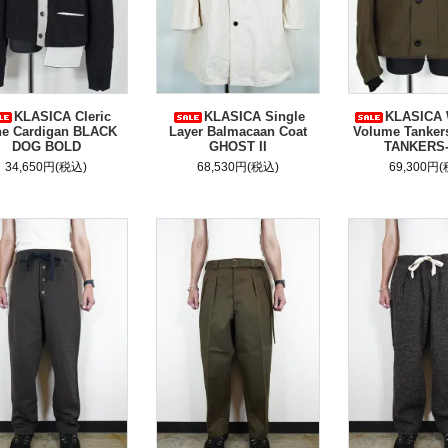
KLASICA Cleric
KLASICA Single
KLASICA 
ne Cardigan BLACK
Layer Balmacaan Coat
Volume Tanker
DOG BOLD
GHOST II
TANKERS
34,650円(税込)
68,530円(税込)
69,300円