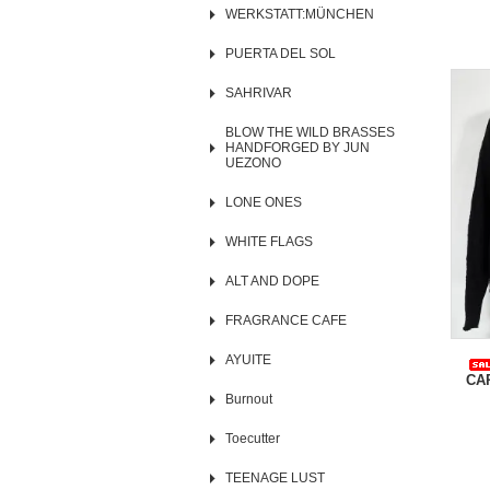
WERKSTATT:MÜNCHEN
PUERTA DEL SOL
SAHRIVAR
BLOW THE WILD BRASSES
HANDFORGED BY JUN
UEZONO
LONE ONES
WHITE FLAGS
ALT AND DOPE
FRAGRANCE CAFE
AYUITE
CA
Burnout
Toecutter
TEENAGE LUST