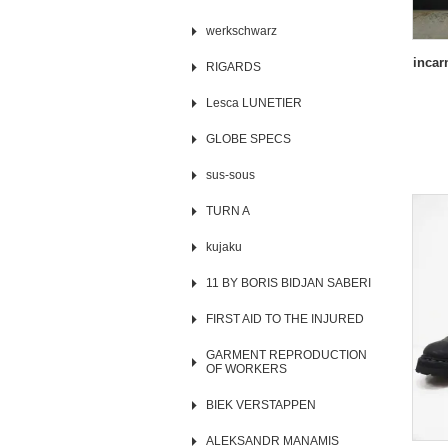
werkschwarz
incar
RIGARDS
Lesca LUNETIER
GLOBE SPECS
sus-sous
TURN A
kujaku
11 BY BORIS BIDJAN SABERI
FIRST AID TO THE INJURED
GARMENT REPRODUCTION
OF WORKERS
BIEK VERSTAPPEN
ALEKSANDR MANAMIS