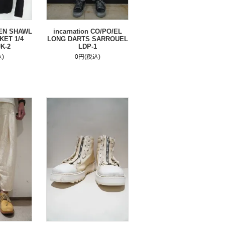
NEN SHAWL
incarnation CO/PO/EL
KET 1/4
LONG DARTS SARROUEL
K-2
LDP-1
)
0円(税込)