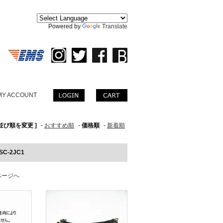
。
Powered by
Translate
MY ACCOUNT
 並び順を変更 ]
-
おすすめ順
-
価格順
-
新着順
SC-2JC1
ページへ