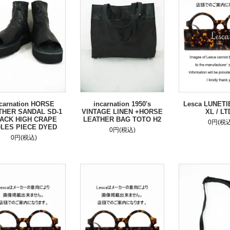
ncarnation HORSE
incarnation 1950's
Lesca LUNET
THER SANDAL SD-1
VINTAGE LINEN +HORSE
XL / LT
ACK HIGH CRAPE
LEATHER BAG TOTO H2
0円(税込
LES PIECE DYED
0円(税込)
0円(税込)