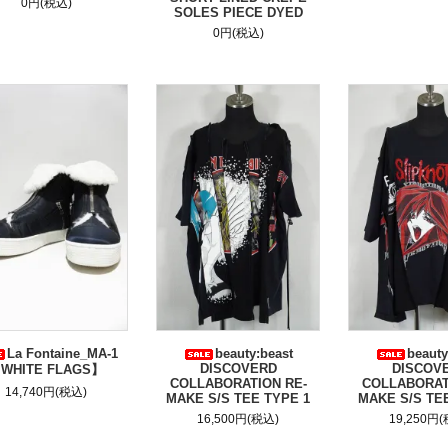
0円(税込)
SOLES PIECE DYED
0円(税込)
La Fontaine_MA-1
beauty:beast
beauty
DISCOVERD
DISCOV
WHITE FLAGS】
COLLABORATION RE-
COLLABORAT
14,740円(税込)
MAKE S/S TEE TYPE 1
MAKE S/S TE
16,500円(税込)
19,250円