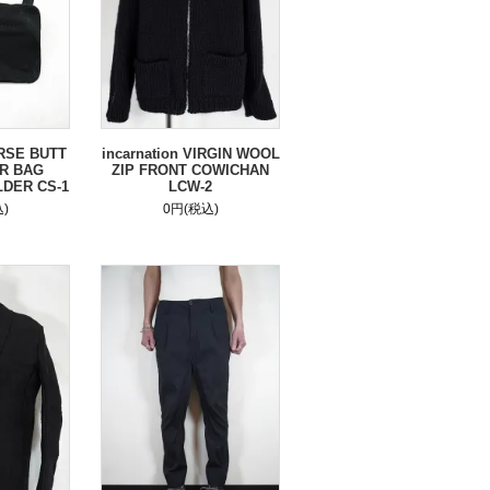
ORSE BUTT
incarnation VIRGIN WOOL
R BAG
ZIP FRONT COWICHAN
DER CS-1
LCW-2
)
0円(税込)