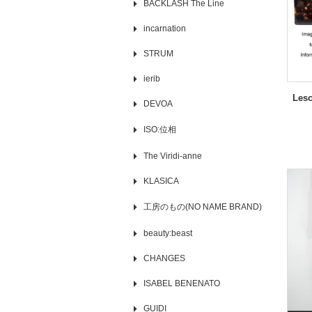
BACKLASH The Line
incarnation
STRUM
ierib
Les
DEVOA
ISO:位相
The Viridi-anne
KLASICA
工房のもの(NO NAME BRAND)
beauty:beast
CHANGES
ISABEL BENENATO
GUIDI