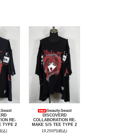
:beast
beauty:beast
ERD
DISCOVERD
ION RE-
COLLABORATION RE-
E TYPE 2
MAKE S/S TEE TYPE 2
(税込)
19,250円(税込)