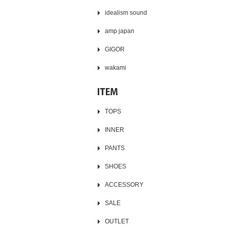
idealism sound
amp japan
GIGOR
wakami
TOPS
INNER
PANTS
SHOES
ACCESSORY
SALE
OUTLET