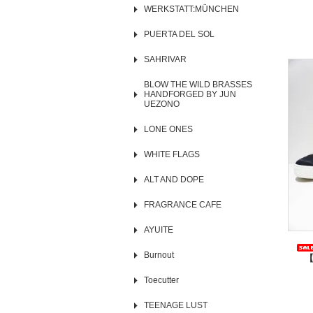
WERKSTATT:MÜNCHEN
PUERTA DEL SOL
SAHRIVAR
BLOW THE WILD BRASSES
HANDFORGED BY JUN
UEZONO
LONE ONES
WHITE FLAGS
ALT AND DOPE
FRAGRANCE CAFE
AYUITE
Burnout
【
Toecutter
TEENAGE LUST