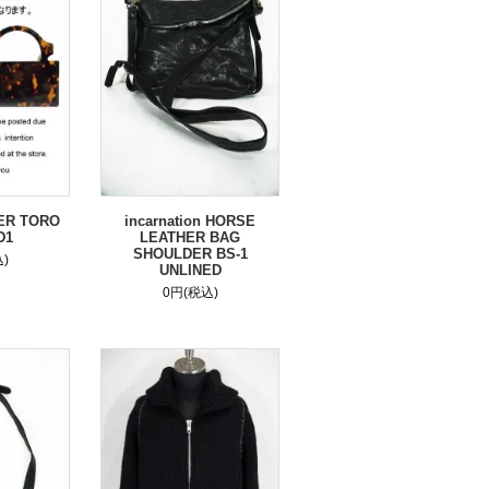
IER TORO
incarnation HORSE
D1
LEATHER BAG
SHOULDER BS-1
)
UNLINED
0円(税込)