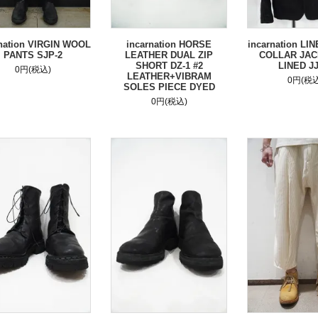
nation VIRGIN WOOL
incarnation HORSE
incarnation LI
PANTS SJP-2
LEATHER DUAL ZIP
COLLAR JAC
SHORT DZ-1 #2
LINED JJ
0円(税込)
LEATHER+VIBRAM
0円(税込
SOLES PIECE DYED
0円(税込)