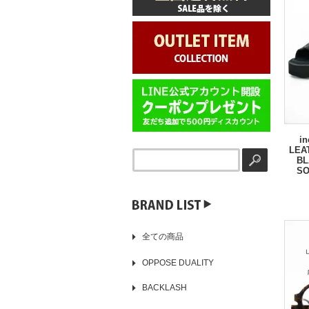
i
LEA
BL
SO
▶️
全ての商品
OPPOSE DUALITY
BACKLASH