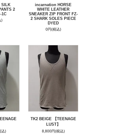
n SILK
incarnation HORSE
PANTS 2
WHITE LEATHER
-1C
SNEAKER ZIP FRONT FZ-
2 SHARK SOLES PIECE
)
DYED
0円(税込)
TEENAGE
TK2 BEIGE 【TEENAGE
】
LUST】
税込)
8,800円(税込)