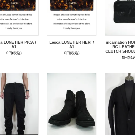
ca LUNETIER PICA /
Lesca LUNETIER HERI /
incarnation H
A1
A1
RG LEATHE
CLUTCH SHOUL
0円(税込)
0円(税込)
0円(税込