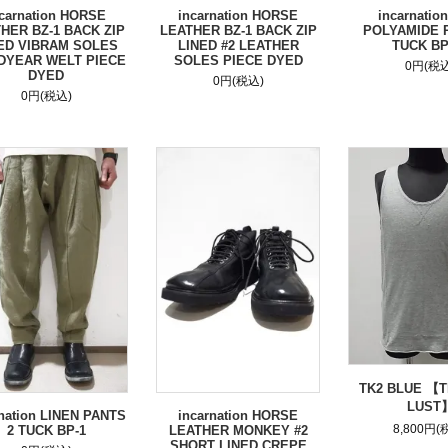
ncarnation HORSE
incarnation HORSE
incarnatio
HER BZ-1 BACK ZIP
LEATHER BZ-1 BACK ZIP
POLYAMIDE 
ED VIBRAM SOLES
LINED #2 LEATHER
TUCK BP
YEAR WELT PIECE
SOLES PIECE DYED
0円(税込
DYED
0円(税込)
0円(税込)
TK2 BLUE 【
LUST
rnation LINEN PANTS
incarnation HORSE
8,800円(
2 TUCK BP-1
LEATHER MONKEY #2
SHORT LINED CREPE