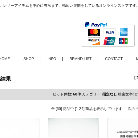
ップ。レザーアイテムを中心に布帛まで、幅広い展開をしているオンラインストアです
HOME
SHOP
INFO
BRAND LIST
CONTACT
[
結果
ヒット件数:
60
件
カテゴリー:
指定なし
検索文字:
C
全 [60] 商品中 [1-24] 商品を表示しています
次の