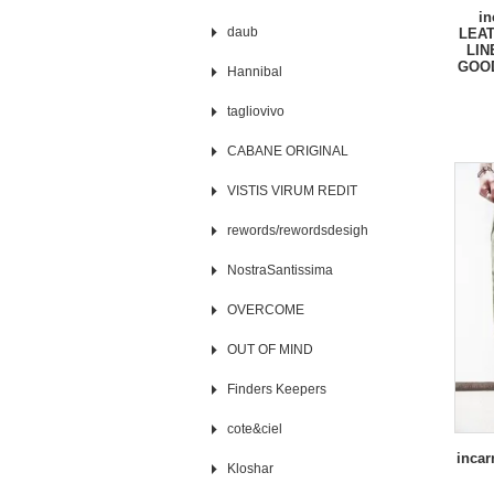
i
daub
LEAT
LIN
GOOD
Hannibal
tagliovivo
CABANE ORIGINAL
VISTIS VIRUM REDIT
rewords/rewordsdesigh
NostraSantissima
OVERCOME
OUT OF MIND
Finders Keepers
cote&ciel
inca
Kloshar